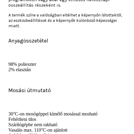
összeállítás részeként is.
A termék színe a valóságban eltérhet a képernyőn látottaktól,
az eszközbeállítások és a képernyők különböző képességei
miatt.
Anyagösszetétel
98% polieszter
2% elasztán
Mosási útmutató
30°C-on mosógéppel kímélő mosással mosható
Fehéríteni tilos
Szárítógépbe nem rakható
Vasalás max. 110°C-on ajánlott