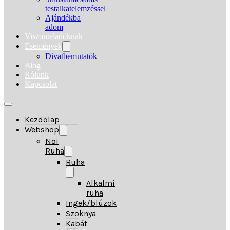
testalkatelemzéssel
Ajándékba
adom
Viszonteladóknak
Események
Divatbemutatók
Blog
Rólunk
Kapcsolat
Kezdőlap
Webshop
Női
Ruha
Ruha
Alkalmi
ruha
Ingek/blúzok
Szoknya
Kabát