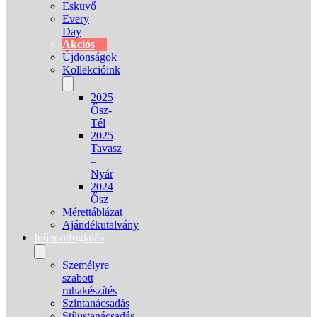
Esküvő
Every
Day
Akciós
Újdonságok
Kollekcióink
2025
Ősz-
Tél
2025
Tavasz
–
Nyár
2024
Ősz
Mérettáblázat
Ajándékutalvány
Időpontfoglalás
Személyre
szabott
ruhakészítés
Színtanácsadás
Stílustanácsadás