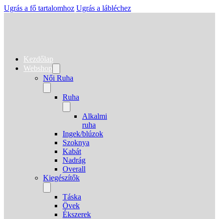
Ugrás a fő tartalomhoz
Ugrás a lábléchez
Kezdőlap
Webshop
Női Ruha
Ruha
Alkalmi
ruha
Ingek/blúzok
Szoknya
Kabát
Nadrág
Overall
Kiegészítők
Táska
Övek
Ékszerek