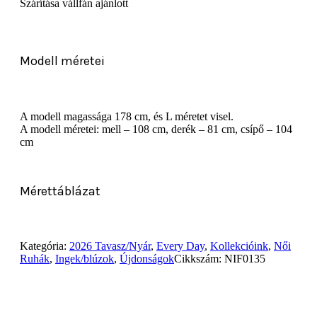
Szárítása vállfán ajánlott
Modell méretei
A modell magassága 178 cm, és L méretet visel.
A modell méretei: mell – 108 cm, derék – 81 cm, csípő – 104
cm
Mérettáblázat
Kategória:
2026 Tavasz/Nyár
,
Every Day
,
Kollekcióink
,
Női
Ruhák
,
Ingek/blúzok
,
Újdonságok
Cikkszám:
NIF0135