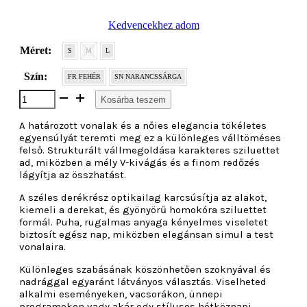
Kedvencekhez adom
Méret:
S
M
L
Szín:
FR FEHÉR
SN NARANCSSÁRGA
Válltöméses
Kosárba teszem
felső
mennyiség
A határozott vonalak és a nőies elegancia tökéletes
egyensúlyát teremti meg ez a különleges válltöméses
felső. Strukturált vállmegoldása karakteres sziluettet
ad, miközben a mély V-kivágás és a finom redőzés
lágyítja az összhatást.
A széles derékrész optikailag karcsúsítja az alakot,
kiemeli a derekat, és gyönyörű homokóra sziluettet
formál. Puha, rugalmas anyaga kényelmes viseletet
biztosít egész nap, miközben elegánsan simul a test
vonalaira.
Különleges szabásának köszönhetően szoknyával és
nadrággal egyaránt látványos választás. Viselheted
alkalmi eseményeken, vacsorákon, ünnepi
programokon vagy akár egy stílusos hétköznapi