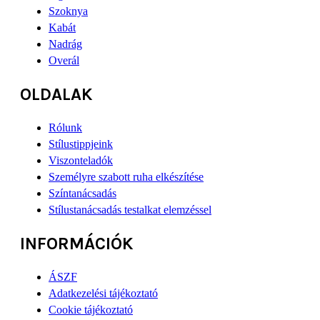
Szoknya
Kabát
Nadrág
Overál
OLDALAK
Rólunk
Stílustippjeink
Viszonteladók
Személyre szabott ruha elkészítése
Színtanácsadás
Stílustanácsadás testalkat elemzéssel
INFORMÁCIÓK
ÁSZF
Adatkezelési tájékoztató
Cookie tájékoztató