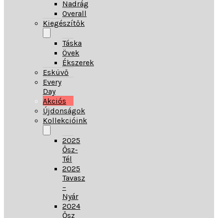
Nadrág
Overall
Kiegészítők
Táska
Övek
Ékszerek
Esküvő
Every
Day
Akciós
Újdonságok
Kollekcióink
2025
Ősz-
Tél
2025
Tavasz
–
Nyár
2024
Ősz