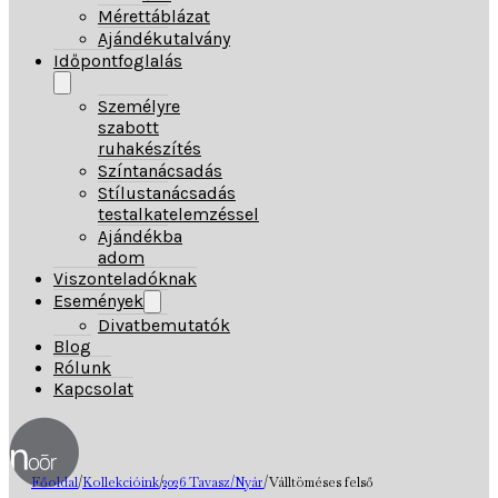
Mérettáblázat
Ajándékutalvány
Időpontfoglalás
Személyre
szabott
ruhakészítés
Színtanácsadás
Stílustanácsadás
testalkatelemzéssel
Ajándékba
adom
Viszonteladóknak
Események
Divatbemutatók
Blog
Rólunk
Kapcsolat
Főoldal
/
Kollekcióink
/
2026 Tavasz/Nyár
/
Válltöméses felső