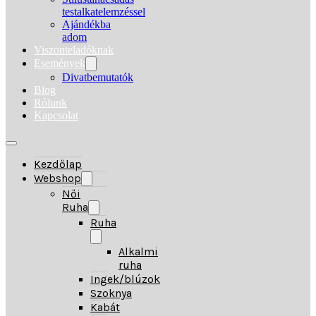
testalkatelemzéssel
Ajándékba
adom
Viszonteladóknak
Események
Divatbemutatók
Blog
Rólunk
Kapcsolat
Kezdőlap
Webshop
Női
Ruha
Ruha
Alkalmi
ruha
Ingek/blúzok
Szoknya
Kabát