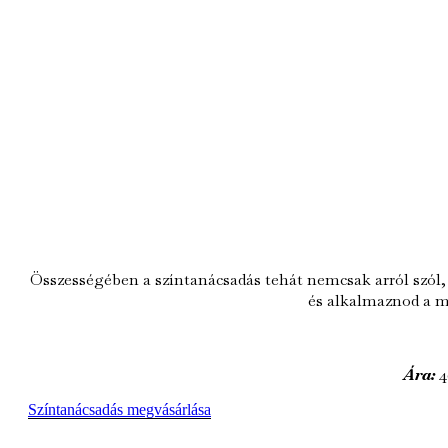
Összességében a színtanácsadás tehát nemcsak arról szól
és alkalmaznod a m
Ára:
4
Színtanácsadás megvásárlása