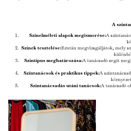
A színta
Színelméleti alapok megismerése:
A színtanác
k
Színek tesztelése:
Ezután megvizsgáljátok, mely szí
különbö
Színtípus meghatározása:
A tanácsadó segít megh
Színtanácsok és praktikus tippek:
A színtanácsad
környeze
Színtanácsadás utáni tanácsok:
A tanácsadó o