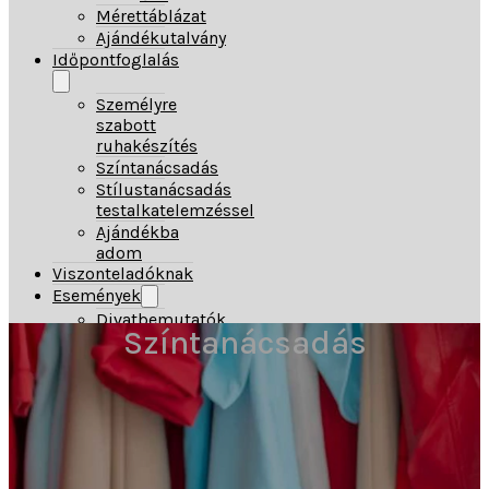
Mérettáblázat
Ajándékutalvány
Időpontfoglalás
Személyre
szabott
ruhakészítés
Színtanácsadás
Stílustanácsadás
testalkatelemzéssel
Ajándékba
adom
Viszonteladóknak
Események
Divatbemutatók
Színtanácsadás
Blog
Rólunk
Kapcsolat