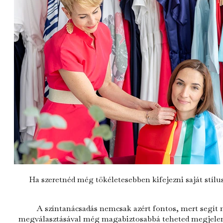
Ha szeretnéd még tökéletesebben kifejezni saját stíl
A színtanácsadás nemcsak azért fontos, mert segít m
megválasztásával még magabiztosabbá teheted megjelenés