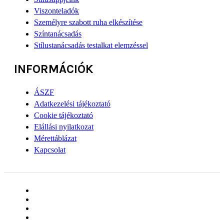
Viszonteladók
Személyre szabott ruha elkészítése
Színtanácsadás
Stílustanácsadás testalkat elemzéssel
INFORMÁCIÓK
ÁSZF
Adatkezelési tájékoztató
Cookie tájékoztató
Elállási nyilatkozat
Mérettáblázat
Kapcsolat