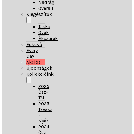
Nadrág
Overall
Kiegészítők
Táska
Övek
Ékszerek
Esküvő
Every
Day
Akciós
Újdonságok
Kollekcióink
2025
Ősz-
Tél
2025
Tavasz
–
Nyár
2024
Ősz