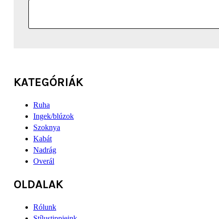
KATEGÓRIÁK
Ruha
Ingek/blúzok
Szoknya
Kabát
Nadrág
Overál
OLDALAK
Rólunk
Stílustippjeink