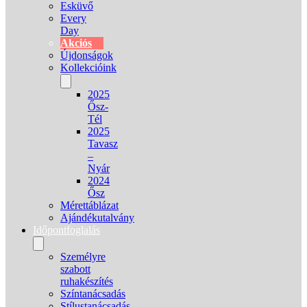
Esküvő
Every
Day
Akciós
Újdonságok
Kollekcióink
2025
Ősz-
Tél
2025
Tavasz
–
Nyár
2024
Ősz
Mérettáblázat
Ajándékutalvány
Időpontfoglalás
Személyre
szabott
ruhakészítés
Színtanácsadás
Stílustanácsadás