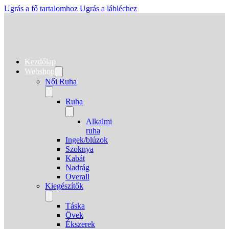
Ugrás a fő tartalomhoz
Ugrás a lábléchez
Kezdőlap
Webshop
Női Ruha
Ruha
Alkalmi
ruha
Ingek/blúzok
Szoknya
Kabát
Nadrág
Overall
Kiegészítők
Táska
Övek
Ékszerek