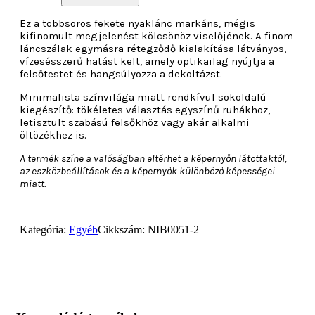
Ez a többsoros fekete nyaklánc markáns, mégis
kifinomult megjelenést kölcsönöz viselőjének. A finom
láncszálak egymásra rétegződő kialakítása látványos,
vízesésszerű hatást kelt, amely optikailag nyújtja a
felsőtestet és hangsúlyozza a dekoltázst.
Minimalista színvilága miatt rendkívül sokoldalú
kiegészítő: tökéletes választás egyszínű ruhákhoz,
letisztult szabású felsőkhöz vagy akár alkalmi
öltözékhez is.
A termék színe a valóságban eltérhet a képernyőn látottaktól,
az eszközbeállítások és a képernyők különböző képességei
miatt.
Kategória:
Egyéb
Cikkszám:
NIB0051-2