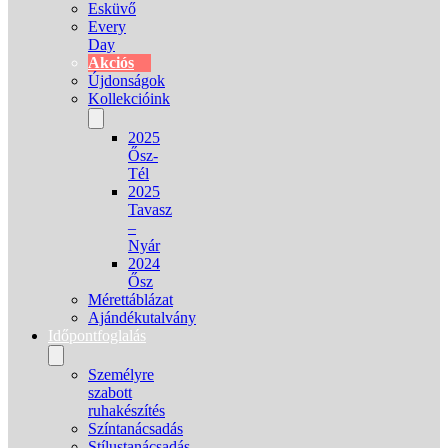
Esküvő
Every
Day
Akciós
Újdonságok
Kollekcióink
2025
Ősz-
Tél
2025
Tavasz
–
Nyár
2024
Ősz
Mérettáblázat
Ajándékutalvány
Időpontfoglalás
Személyre
szabott
ruhakészítés
Színtanácsadás
Stílustanácsadás