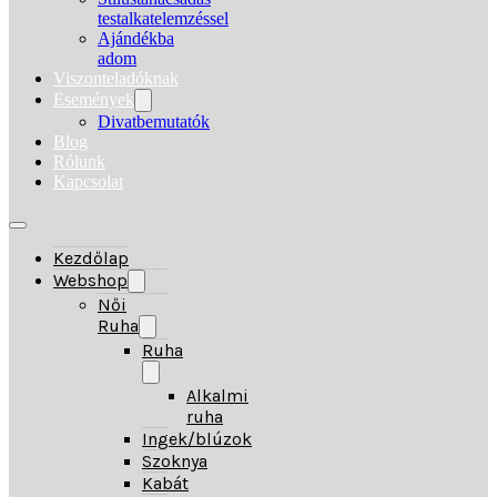
testalkatelemzéssel
Ajándékba
adom
Viszonteladóknak
Események
Divatbemutatók
Blog
Rólunk
Kapcsolat
Kezdőlap
Webshop
Női
Ruha
Ruha
Alkalmi
ruha
Ingek/blúzok
Szoknya
Kabát