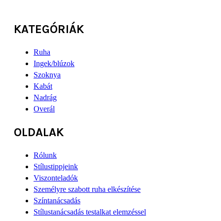
KATEGÓRIÁK
Ruha
Ingek/blúzok
Szoknya
Kabát
Nadrág
Overál
OLDALAK
Rólunk
Stílustippjeink
Viszonteladók
Személyre szabott ruha elkészítése
Színtanácsadás
Stílustanácsadás testalkat elemzéssel