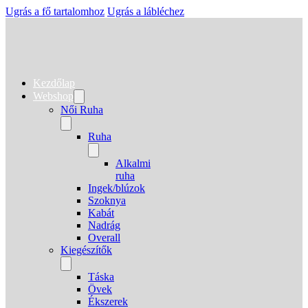
Ugrás a fő tartalomhoz
Ugrás a lábléchez
Kezdőlap
Webshop
Női Ruha
Ruha
Alkalmi
ruha
Ingek/blúzok
Szoknya
Kabát
Nadrág
Overall
Kiegészítők
Táska
Övek
Ékszerek