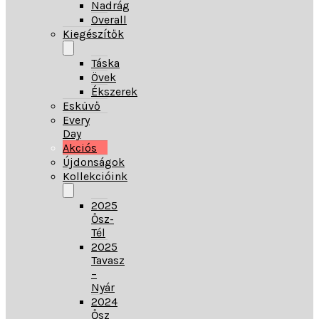
Nadrág
Overall
Kiegészítők
Táska
Övek
Ékszerek
Esküvő
Every
Day
Akciós
Újdonságok
Kollekcióink
2025
Ősz-
Tél
2025
Tavasz
–
Nyár
2024
Ősz