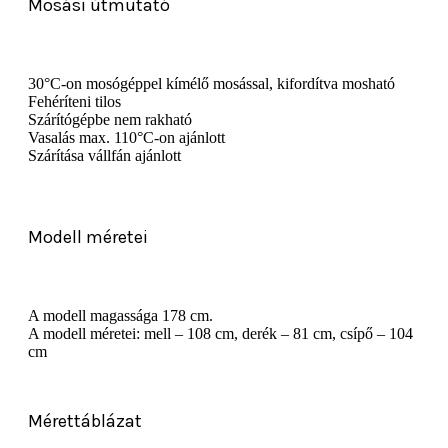
Mosási útmutató
30°C-on mosógéppel kímélő mosással, kifordítva mosható
Fehéríteni tilos
Szárítógépbe nem rakható
Vasalás max. 110°C-on ajánlott
Szárítása vállfán ajánlott
Modell méretei
A modell magassága 178 cm.
A modell méretei: mell – 108 cm, derék – 81 cm, csípő – 104
cm
Mérettáblázat