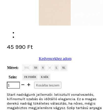
45 990
Ft
Kedvencekhez adom
Méret:
XXL
XS
S
M
L
XL
Szín:
FR FEHÉR
K KÉK
Start
Kosárba teszem
nadrág
mennyiség
Start nadrágunk jellemzői: letisztult vonalvezetés,
kifinomult szabás és időtálló elegancia. Ez a magas
derekú nadrág tökéletes választás, ha nőies, mégis
magabiztos megjelenésre vágysz. Szép tartású anyaga