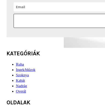
KATEGÓRIÁK
Ruha
Ingek/blúzok
Szoknya
Kabát
Nadrág
Overál
OLDALAK