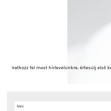
Iratkozz fel most hírlevelünkre, értesülj első