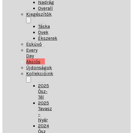
Nadrág
Overall
Kiegészítők
Táska
Övek
Ékszerek
Esküvő
Every
Day
Akciós
Újdonságok
Kollekcióink
2025
Ősz-
Tél
2025
Tavasz
–
Nyár
2024
Ősz