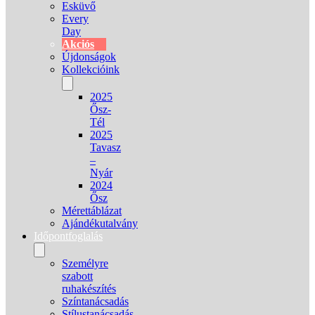
Esküvő
Every
Day
Akciós
Újdonságok
Kollekcióink
2025
Ősz-
Tél
2025
Tavasz
–
Nyár
2024
Ősz
Mérettáblázat
Ajándékutalvány
Időpontfoglalás
Személyre
szabott
ruhakészítés
Színtanácsadás
Stílustanácsadás