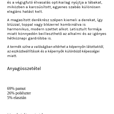
és a végigfutó élvasalás optikailag nyújtja a lábakat,
miközben a karcsúsított, egyenes szabás különösen
elegáns hatást kelt.
A magasított derékrész szépen kiemeli a derekat, így
blúzzal, toppal vagy blézerrel kombinálva is
harmonikus, modern szettet alkot. Letisztult formája
miatt könnyedén beilleszthető az alkalmi és az igényes
hétköznapi gardróbba is.
A termék színe a valóságban eltérhet a képernyőn látottaktól,
az eszközbeállítások és a képernyők különböző képességei
miatt.
Anyagösszetétel
69% pamut
26% poliészter
5% elasztán