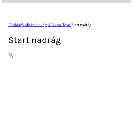
Főoldal
/
Kollekcióink
/
2026 Tavasz/Nyár
/
Start nadrág
Start nadrág