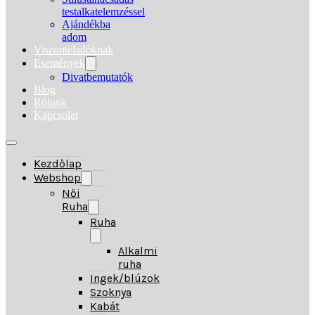
testalkatelemzéssel
Ajándékba
adom
Viszonteladóknak
Események
Divatbemutatók
Blog
Rólunk
Kapcsolat
Kezdőlap
Webshop
Női
Ruha
Ruha
Alkalmi
ruha
Ingek/blúzok
Szoknya
Kabát