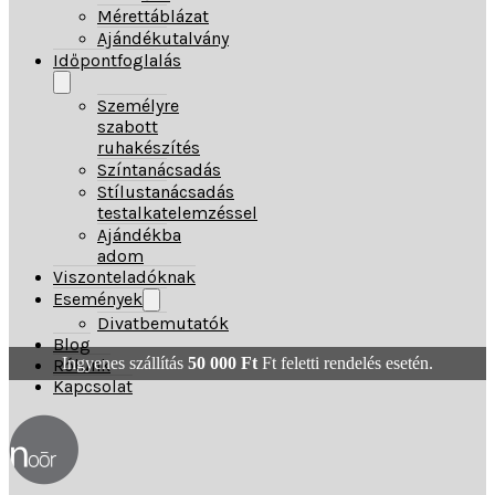
Mérettáblázat
Ajándékutalvány
Időpontfoglalás
Személyre
szabott
ruhakészítés
Színtanácsadás
Stílustanácsadás
testalkatelemzéssel
Ajándékba
adom
Viszonteladóknak
Események
Divatbemutatók
Blog
Ingyenes szállítás
50 000
Ft
Ft feletti rendelés esetén.
Rólunk
Kapcsolat