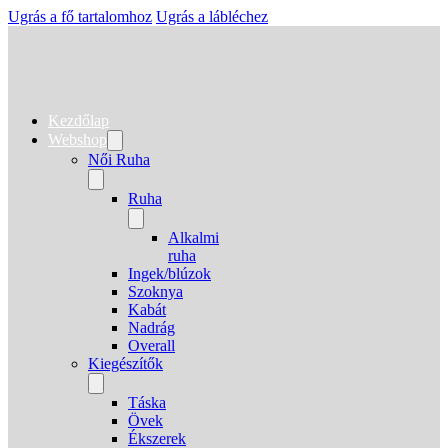
Ugrás a fő tartalomhoz
Ugrás a lábléchez
Kezdőlap
Webshop
Női Ruha
Ruha
Alkalmi
ruha
Ingek/blúzok
Szoknya
Kabát
Nadrág
Overall
Kiegészítők
Táska
Övek
Ékszerek