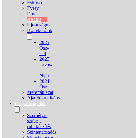
Esküvő
Every
Day
Akciós
Újdonságok
Kollekcióink
2025
Ősz-
Tél
2025
Tavasz
–
Nyár
2024
Ősz
Mérettáblázat
Ajándékutalvány
Időpontfoglalás
Személyre
szabott
ruhakészítés
Színtanácsadás
Stílustanácsadás