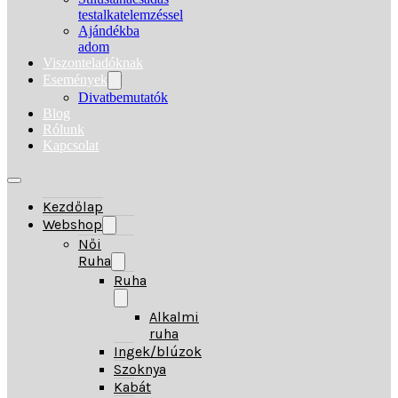
testalkatelemzéssel
Ajándékba
adom
Viszonteladóknak
Események
Divatbemutatók
Blog
Rólunk
Kapcsolat
Kezdőlap
Webshop
Női
Ruha
Ruha
Alkalmi
ruha
Ingek/blúzok
Szoknya
Kabát