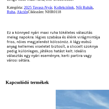
Kategória:
2025 Tavasz-Nyár
,
Kollekcióink
,
Női Ruhák
,
Ruha
,
Akciós
Cikkszám:
NHR0118
Ez a könnyed nyári maxi ruha tökéletes választás
meleg napokra: légies szabása és élénk virágmintája
friss, nőies megjelenést kölcsönöz. A lágy esésű
anyag kellemes viseletet biztosít, a sliccelt szoknya
pedig különleges, játékos hatást kelt. Ideális
választás egy nyári eseményre, kerti partira vagy
városi sétára.
Kapcsolódó termékek