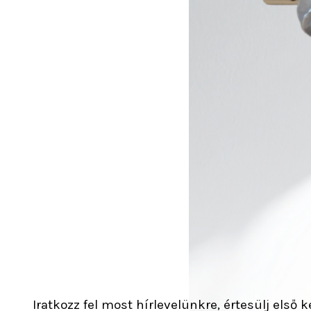
Iratkozz fel most hírlevelünkre, értesülj első