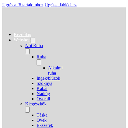
Ugrás a fő tartalomhoz
Ugrás a lábléchez
Kezdőlap
Webshop
Női Ruha
Ruha
Alkalmi
ruha
Ingek/blúzok
Szoknya
Kabát
Nadrág
Overall
Kiegészítők
Táska
Övek
Ékszerek