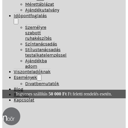
Mérettáblázat
Ajándékutalvány
Időpontfoglalás
Személyre
szabott
ruhakészítés
Színtanácsadás
Stílustanácsadás
testalkatelemzéssel
Ajándékba
adom
Viszonteladóknak
Események
Divatbemutatók
Blog
Ingyenes szállítás
50 000
Ft
Ft feletti rendelés esetén.
Rólunk
Kapcsolat