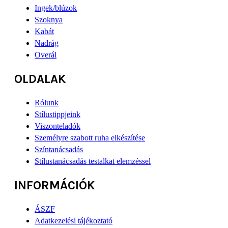
Ingek/blúzok
Szoknya
Kabát
Nadrág
Overál
OLDALAK
Rólunk
Stílustippjeink
Viszonteladók
Személyre szabott ruha elkészítése
Színtanácsadás
Stílustanácsadás testalkat elemzéssel
INFORMÁCIÓK
ÁSZF
Adatkezelési tájékoztató