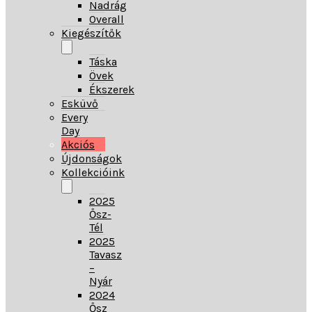
Nadrág
Overall
Kiegészítők
Táska
Övek
Ékszerek
Esküvő
Every
Day
Akciós
Újdonságok
Kollekcióink
2025
Ősz-
Tél
2025
Tavasz
–
Nyár
2024
Ősz