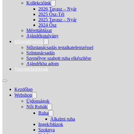
Kollekcióink
2026 Tavasz – Nyár
2025 Ősz-Tél
2025 Tavasz – Nyár
2024 Ősz
Mérettáblázat
Ajándékutalvány
Időpontfoglalás
Stílustanácsadás testalkatelemzéssel
Színtanácsadás
Személyre szabott ruha elkészítése
Ajándékba adom
Viszonteladóknak
Kezdőlap
Webshop
Újdonságok
Női Ruhák
Ruha
Alkalmi ruha
Ingek/blúzok
Szoknya