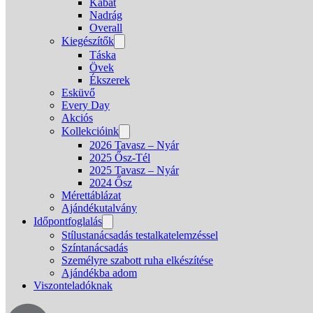
Kabát
Nadrág
Overall
Kiegészítők
Táska
Övek
Ékszerek
Esküvő
Every Day
Akciós
Kollekcióink
2026 Tavasz – Nyár
2025 Ősz-Tél
2025 Tavasz – Nyár
2024 Ősz
Mérettáblázat
Ajándékutalvány
Időpontfoglalás
Stílustanácsadás testalkatelemzéssel
Színtanácsadás
Személyre szabott ruha elkészítése
Ajándékba adom
Viszonteladóknak