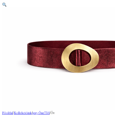
Főoldal
/
Kollekcióink
/
2025 Ősz/Tél
/
Öv