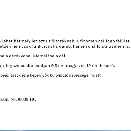
e lehet bármely letisztult öltözéknek. A finoman csillogó felüle
tően nemcsak funkcionális darab, hanem önálló stíluselem is.
ha a derékvonal kiemelése a cél.
lan, legszélesebb pontján 9,5 cm magas és 12 cm hosszú.
özbeállítások és a képernyők különböző képességei miatt.
szám:
NIO0009-BO