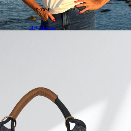
19 990
Ft
Megtekintés