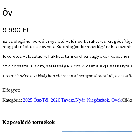
Öv
9 990
Ft
Ez az elegáns, bordó árnyalatú velúr öv karakteres kiegészítőj
megjelenést ad az övnek. Különleges formavilágának köszönhe
Tökéletes választás ruhákhoz, tunikákhoz vagy akár kabáthoz, 
Az öv hossza 109 cm, szélessége 7 cm. A csat alakja szabályta
A termék színe a valóságban eltérhet a képernyőn látottaktól, az eszk
Elfogyott
Kategória:
2025 Ősz/Tél
,
2026 Tavasz/Nyár
,
Kiegészítők
,
Övek
Cikk
Kapcsolódó termékek