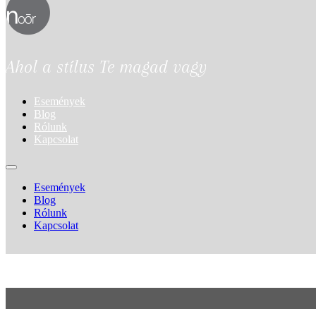
Ahol a stílus Te magad vagy
Események
Blog
Rólunk
Kapcsolat
Események
Blog
Rólunk
Kapcsolat