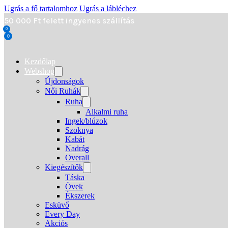
Ugrás a fő tartalomhoz
Ugrás a lábléchez
50 000 Ft felett ingyenes szállítás
0
0
Kezdőlap
Webshop
Újdonságok
Női Ruhák
Ruha
Alkalmi ruha
Ingek/blúzok
Szoknya
Kabát
Nadrág
Overall
Kiegészítők
Táska
Övek
Ékszerek
Esküvő
Every Day
Akciós