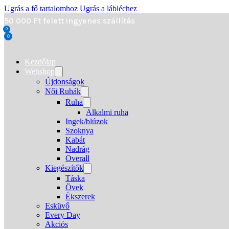
Ugrás a fő tartalomhoz
Ugrás a lábléchez
50 000 Ft felett ingyenes szállítás
0
0
Kezdőlap
Webshop
Újdonságok
Női Ruhák
Ruha
Alkalmi ruha
Ingek/blúzok
Szoknya
Kabát
Nadrág
Overall
Kiegészítők
Táska
Övek
Ékszerek
Esküvő
Every Day
Akciós