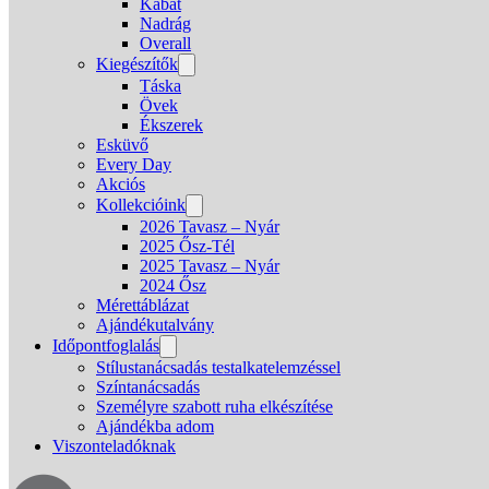
Kabát
Nadrág
Overall
Kiegészítők
Táska
Övek
Ékszerek
Esküvő
Every Day
Akciós
Kollekcióink
2026 Tavasz – Nyár
2025 Ősz-Tél
2025 Tavasz – Nyár
2024 Ősz
Mérettáblázat
Ajándékutalvány
Időpontfoglalás
Stílustanácsadás testalkatelemzéssel
Színtanácsadás
Személyre szabott ruha elkészítése
Ajándékba adom
Viszonteladóknak