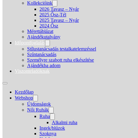
Kollekcióink
2026 Tavasz – Nyár
2025 Ősz-Tél
2025 Tavasz – Nyár
2024 Ősz
Mérettáblázat
Ajándékutalvány
Időpontfoglalás
Stílustanácsadás testalkatelemzéssel
Színtanácsadás
Személyre szabott ruha elkészítése
Ajándékba adom
Viszonteladóknak
Kezdőlap
Webshop
Újdonságok
Női Ruhák
Ruha
Alkalmi ruha
Ingek/blúzok
Szoknya