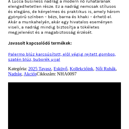
A Lucca business nadrág a modern nő ruhatárának
elengedhetetlen része. Ez a nadrág nemcsak stílusos
és elegáns, de kényelmes és praktikus is, amely három
gyönyörű színben – bézs, barna és khaki – érhető el.
Akár a munkahelyén, akár egy hivatalos eseményen
viseli, a nadrág mindig biztosítja a tökéletes
megjelenést és a magabiztosság érzését.
Javasolt kapcsolódó termékek:
Palermo blúz karcsúsított, elől végig rejtett gombos,
szatén blúz, buborék ujjal
Kategória:
2025 Tavasz
,
Esküvő
,
Kollekcióink
,
Női Ruhák
,
Nadrág
,
Akciós
Cikkszám:
NHA0097