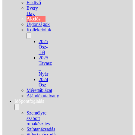
Esküvő
Every
Day
Akciós
Újdonságok
Kollekcióink
2025
Ősz-
Tél
2025
Tavasz
–
Nyár
2024
Ősz
Mérettáblázat
Ajándékutalvány
Időpontfoglalás
Személyre
szabott
ruhakészítés
Színtanácsadás
Stílustanácsadás