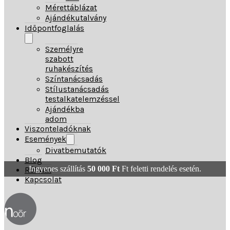
Mérettáblázat
Ajándékutalvány
Időpontfoglalás
Személyre
szabott
ruhakészítés
Színtanácsadás
Stílustanácsadás
testalkatelemzéssel
Ajándékba
adom
Viszonteladóknak
Események
Divatbemutatók
Blog
Ingyenes szállítás
50 000
Ft
Ft feletti rendelés esetén.
Rólunk
Kapcsolat