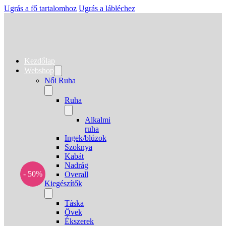
Ugrás a fő tartalomhoz
Ugrás a lábléchez
Kezdőlap
Webshop
Női Ruha
Ruha
Alkalmi
ruha
Ingek/blúzok
Szoknya
Kabát
Nadrág
- 50%
Overall
Kiegészítők
Táska
Övek
Ékszerek