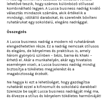
lehetővé teszik, hogy számos különböző stílussal
kombinálható legyen. A Lucca business nadrág kiváló
választás mindazok számára, akik értékelik a
minőségi, időtálló darabokat, és szeretnék bővíteni
ruhatárukat egy sokoldalú, elegáns nadrággal.
Összegzés
A Lucca business nadrág a modern nő ruhatárának
elengedhetetlen része. Ez a nadrág nemcsak stílusos
és elegáns, de kényelmes és praktikus is, amely
három gyönyörű színben – bézs, barna és khaki –
érhető el. Akár a munkahelyén, akár egy hivatalos
eseményen viseli, a Lucca business nadrág mindig
biztosítja a tökéletes megjelenést és a
magabiztosság érzését.
Ne hagyja ki ezt a lehetőséget, hogy gazdagítsa
ruhatárát ezzel a kifinomult és sokoldalú darabbal!
Szerezze be saját Lucca business nadrágját még ma,
és élvezze a stílus és kényelem tökéletes harmóniáját!