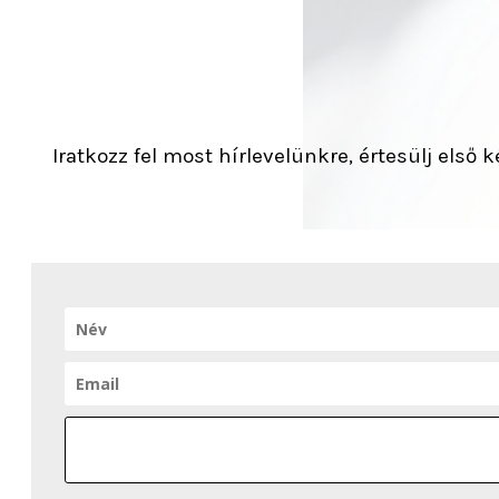
Iratkozz fel most hírlevelünkre, értesülj első