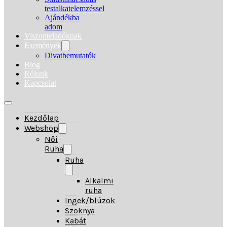
testalkatelemzéssel
Ajándékba
adom
Viszonteladóknak
Események
Divatbemutatók
Blog
Rólunk
Kapcsolat
Kezdőlap
Webshop
Női
Ruha
Ruha
Alkalmi
ruha
Ingek/blúzok
Szoknya
Kabát