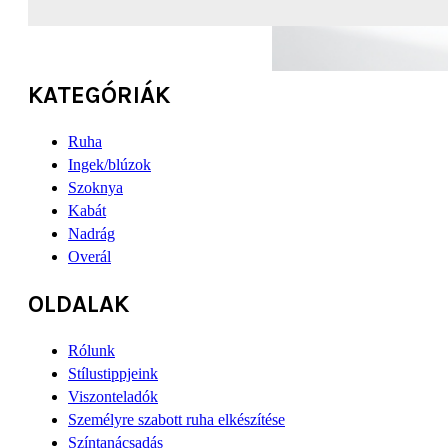
KATEGÓRIÁK
Ruha
Ingek/blúzok
Szoknya
Kabát
Nadrág
Overál
OLDALAK
Rólunk
Stílustippjeink
Viszonteladók
Személyre szabott ruha elkészítése
Színtanácsadás