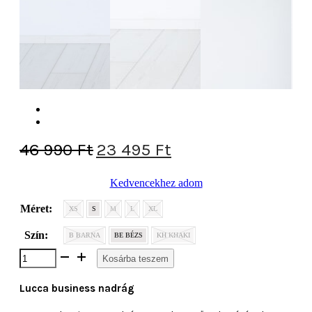
Original
Current
46 990
Ft
23 495
Ft
price
price
Kedvencekhez adom
was:
is:
46
23
Méret:
XS
S
M
L
XL
990 Ft.
495 Ft.
Szín:
B BARNA
BE BÉZS
KH KHAKI
Lucca
Kosárba teszem
business
nadrág
Lucca business nadrág
mennyiség