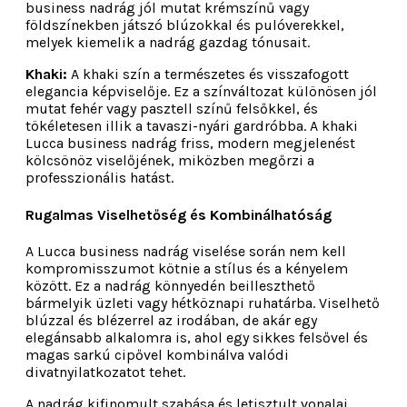
business nadrág jól mutat krémszínű vagy
földszínekben játszó blúzokkal és pulóverekkel,
melyek kiemelik a nadrág gazdag tónusait.
Khaki:
A khaki szín a természetes és visszafogott
elegancia képviselője. Ez a színváltozat különösen jól
mutat fehér vagy pasztell színű felsőkkel, és
tökéletesen illik a tavaszi-nyári gardróbba. A khaki
Lucca business nadrág friss, modern megjelenést
kölcsönöz viselőjének, miközben megőrzi a
professzionális hatást.
Rugalmas Viselhetőség és Kombinálhatóság
A Lucca business nadrág viselése során nem kell
kompromisszumot kötnie a stílus és a kényelem
között. Ez a nadrág könnyedén beilleszthető
bármelyik üzleti vagy hétköznapi ruhatárba. Viselhető
blúzzal és blézerrel az irodában, de akár egy
elegánsabb alkalomra is, ahol egy sikkes felsővel és
magas sarkú cipővel kombinálva valódi
divatnyilatkozatot tehet.
A nadrág kifinomult szabása és letisztult vonalai