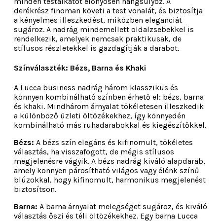
minden testalkatot előnyösen hangsúlyoz. A
derékrész finoman követi a test vonalát, és biztosítja
a kényelmes illeszkedést, miközben eleganciát
sugároz. A nadrág mindemellett oldalzsebekkel is
rendelkezik, amelyek nemcsak praktikusak, de
stílusos részletekkel is gazdagítják a darabot.
Színválaszték: Bézs, Barna és Khaki
A Lucca business nadrág három klasszikus és
könnyen kombinálható színben érhető el: bézs, barna
és khaki. Mindhárom árnyalat tökéletesen illeszkedik
a különböző üzleti öltözékekhez, így könnyedén
kombinálható más ruhadarabokkal és kiegészítőkkel.
Bézs:
A bézs szín elegáns és kifinomult, tökéletes
választás, ha visszafogott, de mégis stílusos
megjelenésre vágyik. A bézs nadrág kiváló alapdarab,
amely könnyen párosítható világos vagy élénk színű
blúzokkal, hogy kifinomult, harmonikus megjelenést
biztosítson.
Barna:
A barna árnyalat melegséget sugároz, és kiváló
választás őszi és téli öltözékekhez. Egy barna Lucca