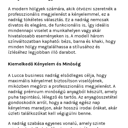
A modern hölgyek számára, akik ötvözni szeretnék a
professzionális megjelenést a kényelemmel, ez a
nadrág tökéletes választás. Ez a nadrág nemcsak
divatos és elegáns, de funkcionális is, így ideális
mindennapi viselet a munkahelyen vagy akár
hivatalosabb eseményeken is. A modell három
színváltozatban kapható: bézs, barna és khaki, hogy
minden hölgy megtalálhassa a stílusához és
ízléséhez legjobban illő darabot.
Kiemelkedő Kényelem és Minőség
A Lucca business nadrág elsődleges célja, hogy
maximális kényelmet biztosítson viselőjének,
miközben megőrzi a professzionális megjelenést. A
nadrág prémium minőségű anyagból készült, amely
puha tapintású, lélegző és tartós. Az anyagösszetétel
gondoskodik arról, hogy a nadrág egész nap
kényelmes maradjon, akár hosszú irodai órákat, akár
üzleti találkozókat kell végigülni benne.
A nadrág szabása egyenes vonalú, amely szinte