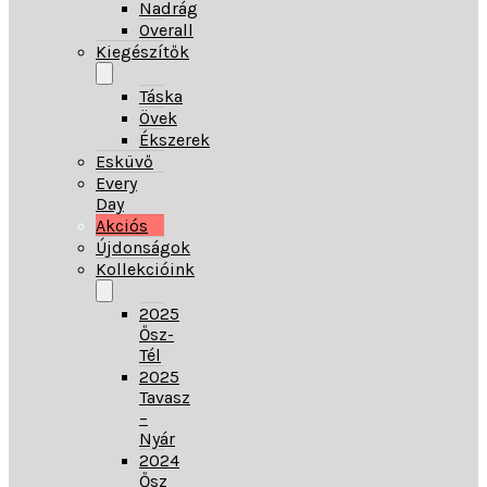
Nadrág
Overall
Kiegészítők
Táska
Övek
Ékszerek
Esküvő
Every
Day
Akciós
Újdonságok
Kollekcióink
2025
Ősz-
Tél
2025
Tavasz
–
Nyár
2024
Ősz