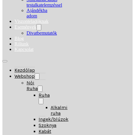
testalkatelemzéssel
Ajándékba
adom
Viszonteladóknak
Események
Divatbemutatók
Blog
Rólunk
Kapcsolat
Kezdőlap
Webshop
Női
Ruha
Ruha
Alkalmi
ruha
Ingek/blúzok
Szoknya
Kabát