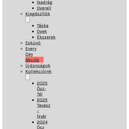
Nadrág
Overall
Kiegészítők
Táska
Övek
Ékszerek
Esküvő
Every
Day
Akciós
Újdonságok
Kollekcióink
2025
Ősz-
Tél
2025
Tavasz
–
Nyár
2024
Ősz