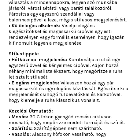
választás a mindennapokra, legyen szó munkába
járásról, városi sétáról vagy baráti találkozóról.
Párosítsa egy egyszerű szandállal vagy
balerinacipővel a laza, mégis stílusos megjelenésért.
• Különleges alkalmak:
Viselje elegáns
kiegészítőkkel és magassarkú cipővel egy esti
rendezvényen vagy formális eseményen, hogy igazán
kifinomult legyen a megjelenése.
Stílustippek:
• Hétköznapi megjelenés:
Kombinálja a ruhát egy
egyszerű övvel és kényelmes cipővel. Adjon hozzá
néhány minimalista ékszert, hogy megőrizze a ruha
letisztult stílusát.
• Elegáns megjelenés:
Válasszon hozzá egy pár
magassarkút és egy elegáns kézitáskát. Egészítse ki a
megjelenését csillogó fülbevalókkal és karkötővel,
hogy kiemelje a ruha klasszikus vonalait.
Kezelési Útmutató:
• Mosás:
30 C fokon gyengéd mosási cikluson
mosható, hogy megőrizze eredeti formáját és színét.
• Szárítás:
Szárítógépben nem szárítható.
• Vasalás:
Alacsony hőfokon vasalható, hogy