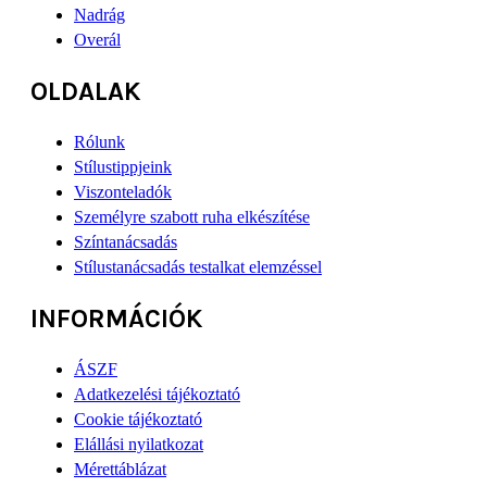
Nadrág
Overál
OLDALAK
Rólunk
Stílustippjeink
Viszonteladók
Személyre szabott ruha elkészítése
Színtanácsadás
Stílustanácsadás testalkat elemzéssel
INFORMÁCIÓK
ÁSZF
Adatkezelési tájékoztató
Cookie tájékoztató
Elállási nyilatkozat
Mérettáblázat