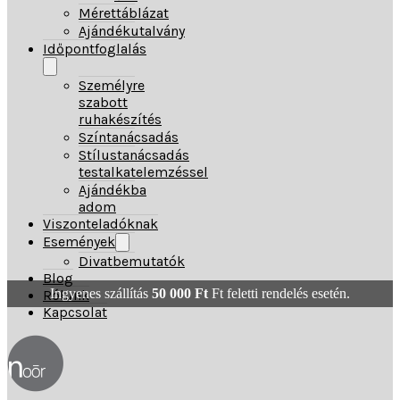
Mérettáblázat
Ajándékutalvány
Időpontfoglalás
Személyre
szabott
ruhakészítés
Színtanácsadás
Stílustanácsadás
testalkatelemzéssel
Ajándékba
adom
Viszonteladóknak
Események
Divatbemutatók
Blog
Ingyenes szállítás
50 000
Ft
Ft feletti rendelés esetén.
Rólunk
Kapcsolat