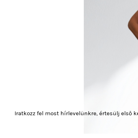
Iratkozz fel most hírlevelünkre, értesülj első