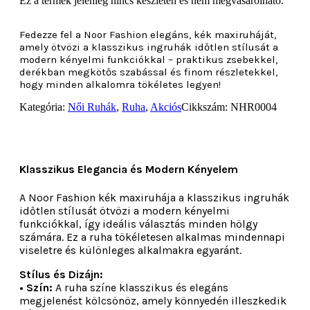
Ez a termék jelenleg nincs készleten és nem megvásárolható.
Fedezze fel a Noor Fashion elegáns, kék maxiruháját,
amely ötvözi a klasszikus ingruhák időtlen stílusát a
modern kényelmi funkciókkal – praktikus zsebekkel,
derékban megkötős szabással és finom részletekkel,
hogy minden alkalomra tökéletes legyen!
Kategória:
Női Ruhák
,
Ruha
,
Akciós
Cikkszám:
NHR0004
Klasszikus Elegancia és Modern Kényelem
A Noor Fashion kék maxiruhája a klasszikus ingruhák
időtlen stílusát ötvözi a modern kényelmi
funkciókkal, így ideális választás minden hölgy
számára. Ez a ruha tökéletesen alkalmas mindennapi
viseletre és különleges alkalmakra egyaránt.
Stílus és Dizájn:
• Szín:
A ruha színe klasszikus és elegáns
megjelenést kölcsönöz, amely könnyedén illeszkedik