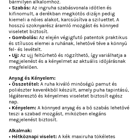
bármilyen alkalomhoz.
• Szabás:
Az ingruha szabásvonala időtlen és
kifinomult, a derékban megkötős dizájn pedig
kiemeli a nőies alakot, karcsúsítva a sziluettet. A
hosszú szoknyarész áramló mozgást és könnyed
viseletet biztosít.
• Gombolás:
Az elején végigfutó patentok praktikus
és stílusos elemei a ruhának, lehetővé téve a könnyű
fel- és levételt.
• Ujj:
Az ujj feltűrhető és rögzíthető, így variálhatja a
megjelenést és a kényelmet az aktuális időjárásnak
megfelelően.
Anyag és Kényelem:
• Összetétel:
A ruha kiváló minőségű pamut és
poliészter keverékből készült, amely puha tapintású,
légáteresztő és kényelmes viseletet biztosít egész
nap.
• Kényelem:
A könnyed anyag és a bő szabás lehetővé
teszi a szabad mozgást, miközben elegáns
megjelenést biztosít.
Alkalmak:
• Hétköznapi viselet:
A kék maxiruha tökéletes