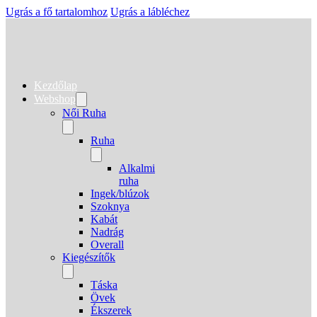
Ugrás a fő tartalomhoz
Ugrás a lábléchez
Kezdőlap
Webshop
Női Ruha
Ruha
Alkalmi
ruha
Ingek/blúzok
Szoknya
Kabát
Nadrág
Overall
Kiegészítők
Táska
Övek
Ékszerek