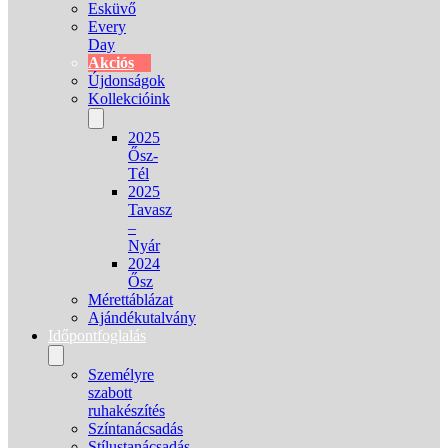
Esküvő
Every
Day
Akciós
Újdonságok
Kollekcióink
2025
Ősz-
Tél
2025
Tavasz
–
Nyár
2024
Ősz
Mérettáblázat
Ajándékutalvány
Időpontfoglalás
Személyre
szabott
ruhakészítés
Színtanácsadás
Stílustanácsadás