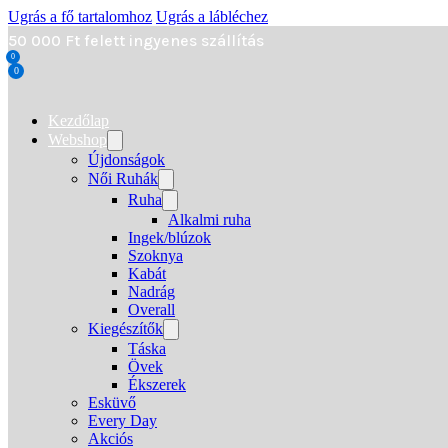
Ugrás a fő tartalomhoz
Ugrás a lábléchez
50 000 Ft felett ingyenes szállítás
0
0
Kezdőlap
Webshop
Újdonságok
Női Ruhák
Ruha
Alkalmi ruha
Ingek/blúzok
Szoknya
Kabát
Nadrág
Overall
Kiegészítők
Táska
Övek
Ékszerek
Esküvő
Every Day
Akciós