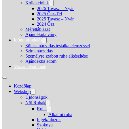
Kollekcióink
2026 Tavasz – Nyár
2025 Ősz-Tél
2025 Tavasz – Nyár
2024 Ősz
Mérettáblázat
Ajándékutalvány
Időpontfoglalás
Stílustanácsadás testalkatelemzéssel
Színtanácsadás
Személyre szabott ruha elkészítése
Ajándékba adom
Viszonteladóknak
Kezdőlap
Webshop
Újdonságok
Női Ruhák
Ruha
Alkalmi ruha
Ingek/blúzok
Szoknya