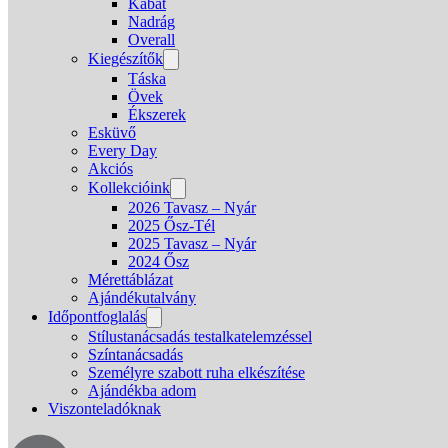
Kabát
Nadrág
Overall
Kiegészítők
Táska
Övek
Ékszerek
Esküvő
Every Day
Akciós
Kollekcióink
2026 Tavasz – Nyár
2025 Ősz-Tél
2025 Tavasz – Nyár
2024 Ősz
Mérettáblázat
Ajándékutalvány
Időpontfoglalás
Stílustanácsadás testalkatelemzéssel
Színtanácsadás
Személyre szabott ruha elkészítése
Ajándékba adom
Viszonteladóknak