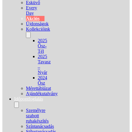
Esküvő
Every
Day
Akciós
Újdonságok
Kollekcióink
2025
Ősz-
Tél
2025
Tavasz
–
Nyár
2024
Ősz
Mérettáblázat
Ajándékutalvány
Időpontfoglalás
Személyre
szabott
ruhakészítés
Színtanácsadás
Stílustanácsadás