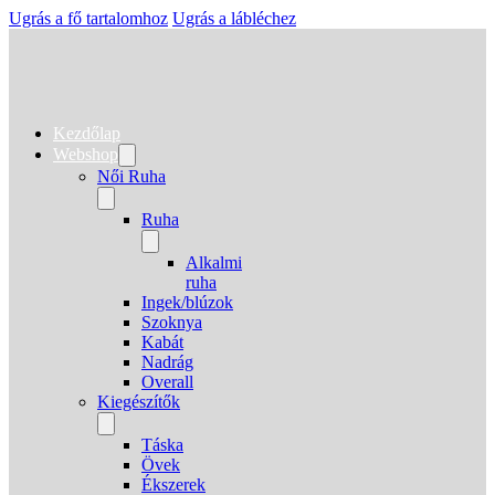
Ugrás a fő tartalomhoz
Ugrás a lábléchez
Kezdőlap
Webshop
Női Ruha
Ruha
Alkalmi
ruha
Ingek/blúzok
Szoknya
Kabát
Nadrág
Overall
Kiegészítők
Táska
Övek
Ékszerek