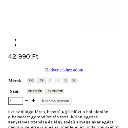
42 990
Ft
Kedvencekhez adom
Méret:
XXL
XS
S
M
L
XL
Szín:
FR FEHÉR
FK FEKETE
Karolina
Kosárba teszem
blúz
mennyiség
Ezt az állógalléros, hosszú ujjú blúzt a bal oldalán
elhelyezett gombdíszítés teszi különlegessé.
Kényelmes szabása és lágy esésű anyaga akár egész
napos viseletre is ideális: megfelel az irodai munkához