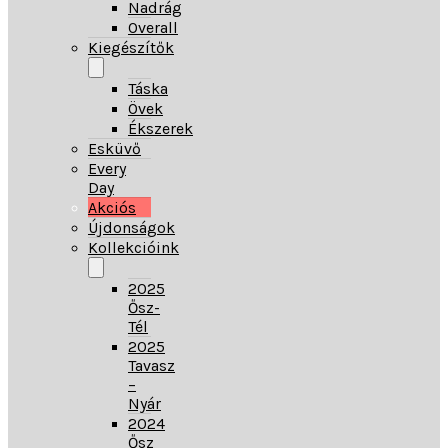
Nadrág
Overall
Kiegészítők
Táska
Övek
Ékszerek
Esküvő
Every
Day
Akciós
Újdonságok
Kollekcióink
2025
Ősz-
Tél
2025
Tavasz
–
Nyár
2024
Ősz