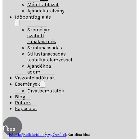
Mérettáblázat
Ajándékutalvány
Időpontfoglalás
Személyre
szabott
ruhakészítés
Színtanácsadás
Stílustanácsadás
testalkatelemzéssel
Ajándékba
adom
Viszonteladóknak
Események
Divatbemutatók
Blog
Rólunk
Kapcsolat
Főoldal
/
Kollekcióink
/
2025 Ősz/Tél
/
Karolina blúz