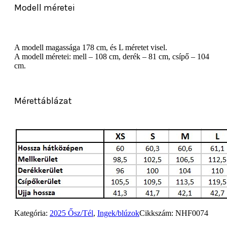
Modell méretei
A modell magassága 178 cm, és L méretet visel.
A modell méretei: mell – 108 cm, derék – 81 cm, csípő – 104
cm.
Mérettáblázat
Kategória:
2025 Ősz/Tél
,
Ingek/blúzok
Cikkszám:
NHF0074