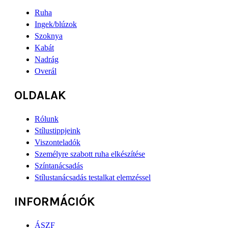
Ruha
Ingek/blúzok
Szoknya
Kabát
Nadrág
Overál
OLDALAK
Rólunk
Stílustippjeink
Viszonteladók
Személyre szabott ruha elkészítése
Színtanácsadás
Stílustanácsadás testalkat elemzéssel
INFORMÁCIÓK
ÁSZF