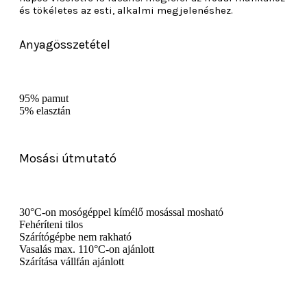
és tökéletes az esti, alkalmi megjelenéshez.
Anyagösszetétel
95% pamut
5% elasztán
Mosási útmutató
30°C-on mosógéppel kímélő mosással mosható
Fehéríteni tilos
Szárítógépbe nem rakható
Vasalás max. 110°C-on ajánlott
Szárítása vállfán ajánlott