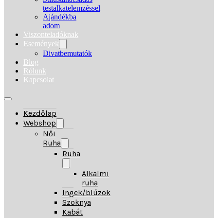
testalkatelemzéssel
Ajándékba
adom
Viszonteladóknak
Események
Divatbemutatók
Blog
Rólunk
Kapcsolat
Kezdőlap
Webshop
Női
Ruha
Ruha
Alkalmi
ruha
Ingek/blúzok
Szoknya
Kabát