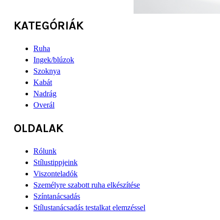
KATEGÓRIÁK
Ruha
Ingek/blúzok
Szoknya
Kabát
Nadrág
Overál
OLDALAK
Rólunk
Stílustippjeink
Viszonteladók
Személyre szabott ruha elkészítése
Színtanácsadás
Stílustanácsadás testalkat elemzéssel