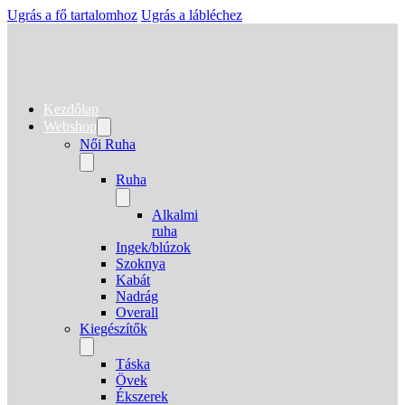
Ugrás a fő tartalomhoz
Ugrás a lábléchez
Kezdőlap
Webshop
Női Ruha
Ruha
Alkalmi
ruha
Ingek/blúzok
Szoknya
Kabát
Nadrág
Overall
Kiegészítők
Táska
Övek
Ékszerek