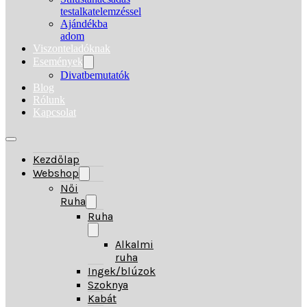
testalkatelemzéssel
Ajándékba
adom
Viszonteladóknak
Események
Divatbemutatók
Blog
Rólunk
Kapcsolat
Kezdőlap
Webshop
Női
Ruha
Ruha
Alkalmi
ruha
Ingek/blúzok
Szoknya
Kabát