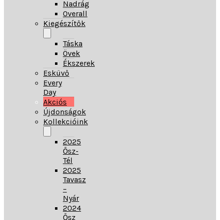
Nadrág
Overall
Kiegészítők
Táska
Övek
Ékszerek
Esküvő
Every
Day
Akciós
Újdonságok
Kollekcióink
2025
Ősz-
Tél
2025
Tavasz
–
Nyár
2024
Ősz