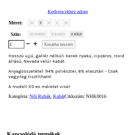
Kedvencekhez adom
Méret:
XS
S
M
L
XL
Szín:
BO BORDÓ
B BARNA
Z ZÖLD
Hosszú
Kosárba teszem
ujjú,
cipzáros,
Hosszú ujjú, gallér nélküli kerek nyakú, cipzáros, rövid
rövid
állású, Nevada velúr kabát.
állású,
Nevada
Anyagösszetétel: 94% poliészter, 6% elasztán – Csak
velúr
vegyileg tisztítható!
kabát
mennyiség
A modell XS-es méretet visel.
Kategória:
Női Ruhák
,
Kabát
Cikkszám:
NHK0016
Kapcsolódó termékek