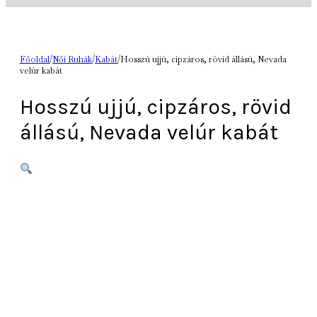
Főoldal
/
Női Ruhák
/
Kabát
/
Hosszú ujjú, cipzáros, rövid állású, Nevada
velúr kabát
Hosszú ujjú, cipzáros, rövid
állású, Nevada velúr kabát