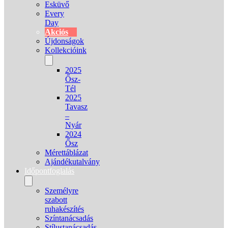
Esküvő
Every
Day
Akciós
Újdonságok
Kollekcióink
2025
Ősz-
Tél
2025
Tavasz
–
Nyár
2024
Ősz
Mérettáblázat
Ajándékutalvány
Időpontfoglalás
Személyre
szabott
ruhakészítés
Színtanácsadás
Stílustanácsadás