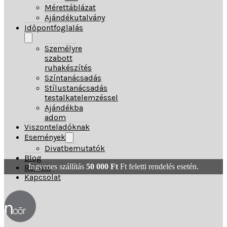
Mérettáblázat
Ajándékutalvány
Időpontfoglalás
Személyre
szabott
ruhakészítés
Színtanácsadás
Stílustanácsadás
testalkatelemzéssel
Ajándékba
adom
Viszonteladóknak
Események
Divatbemutatók
Blog
Ingyenes szállítás
50 000
Ft
Ft feletti rendelés esetén.
Rólunk
Kapcsolat