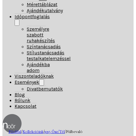
Mérettáblázat
Ajándékutalvány
Időpontfoglalás
Személyre
szabott
ruhakészítés
Színtanácsadás
Stílustanácsadás
testalkatelemzéssel
Ajándékba
adom
Viszonteladóknak
Események
Divatbemutatók
Blog
Rólunk
Kapcsolat
Főoldal
/
Kollekcióink
/
2025 Ősz/Tél
/
Fülbevaló