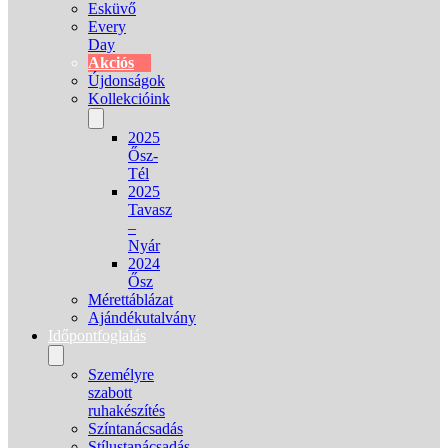
Esküvő
Every
Day
Akciós
Újdonságok
Kollekcióink
2025
Ősz-
Tél
2025
Tavasz
–
Nyár
2024
Ősz
Mérettáblázat
Ajándékutalvány
Időpontfoglalás
Személyre
szabott
ruhakészítés
Színtanácsadás
Stílustanácsadás