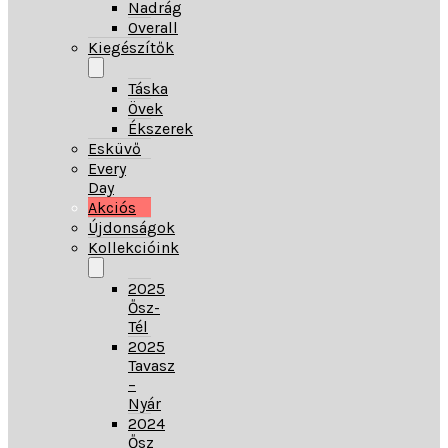
Nadrág
Overall
Kiegészítők
Táska
Övek
Ékszerek
Esküvő
Every
Day
Akciós
Újdonságok
Kollekcióink
2025
Ősz-
Tél
2025
Tavasz
–
Nyár
2024
Ősz