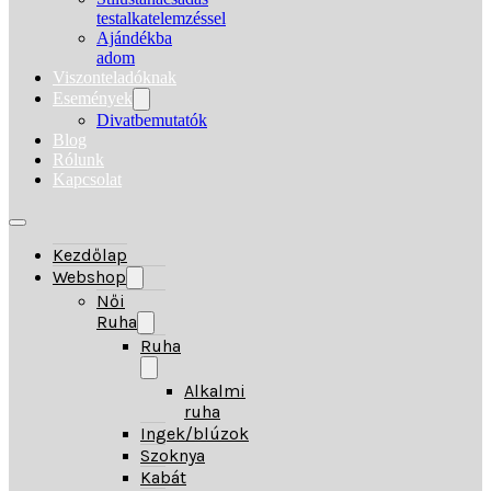
testalkatelemzéssel
Ajándékba
adom
Viszonteladóknak
Események
Divatbemutatók
Blog
Rólunk
Kapcsolat
Kezdőlap
Webshop
Női
Ruha
Ruha
Alkalmi
ruha
Ingek/blúzok
Szoknya
Kabát