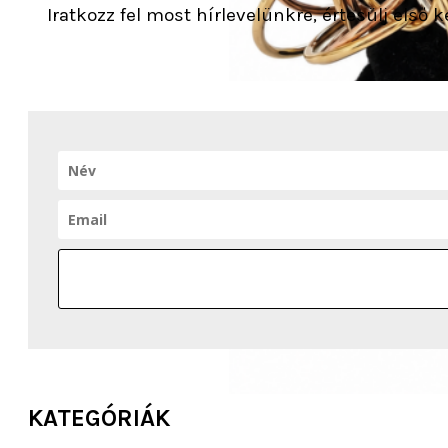
Iratkozz fel most hírlevelünkre, értesülj első
KATEGÓRIÁK