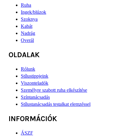
Ruha
Ingek/blúzok
Szoknya
Kabát
Nadrág
Overál
OLDALAK
Rólunk
Stílustippjeink
Viszonteladók
Személyre szabott ruha elkészítése
Színtanácsadás
Stílustanácsadás testalkat elemzéssel
INFORMÁCIÓK
ÁSZF