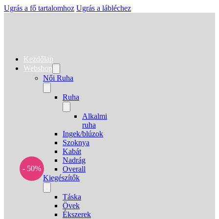
Ugrás a fő tartalomhoz
Ugrás a lábléchez
Kezdőlap
Webshop
Női Ruha
Ruha
Alkalmi
ruha
Ingek/blúzok
Szoknya
Kabát
Nadrág
- 50%
Overall
Kiegészítők
Táska
Övek
Ékszerek