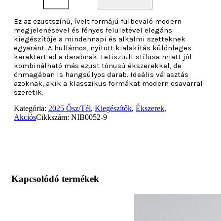
Ez az ezüstszínű, ívelt formájú fülbevaló modern
megjelenésével és fényes felületével elegáns
kiegészítője a mindennapi és alkalmi szetteknek
egyaránt. A hullámos, nyitott kialakítás különleges
karaktert ad a darabnak. Letisztult stílusa miatt jól
kombinálható más ezüst tónusú ékszerekkel, de
önmagában is hangsúlyos darab. Ideális választás
azoknak, akik a klasszikus formákat modern csavarral
szeretik.
Kategória:
2025 Ősz/Tél
,
Kiegészítők
,
Ékszerek
,
Akciós
Cikkszám:
NIB0052-9
Kapcsolódó termékek