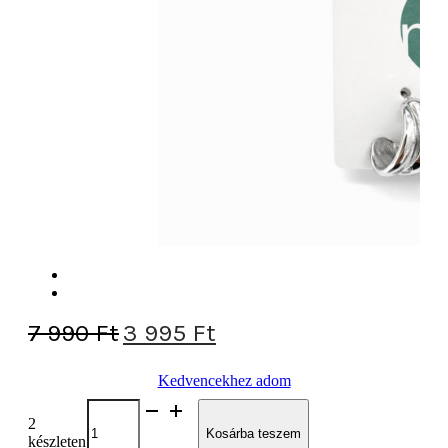
Original
Current
7 990
Ft
3 995
Ft
price
price
Kedvencekhez adom
was:
is:
Fülbevaló
7
3
2
mennyiség
Kosárba teszem
készleten
990 Ft.
995 Ft.