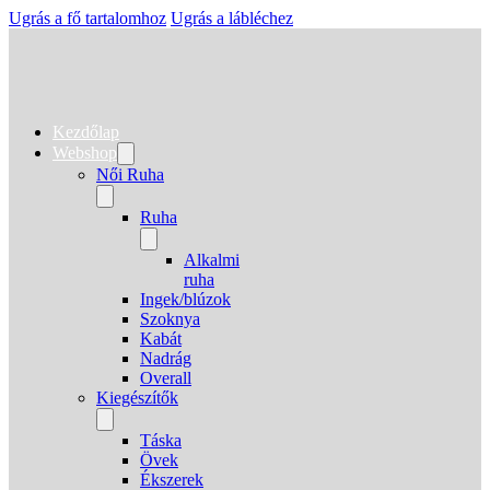
Ugrás a fő tartalomhoz
Ugrás a lábléchez
Kezdőlap
Webshop
Női Ruha
Ruha
Alkalmi
ruha
Ingek/blúzok
Szoknya
Kabát
Nadrág
Overall
Kiegészítők
Táska
Övek
Ékszerek