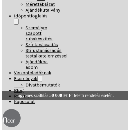
Mérettáblázat
Ajándékutalvány
Időpontfoglalás
Személyre
szabott
ruhakészítés
Színtanácsadás
Stílustanácsadás
testalkatelemzéssel
Ajándékba
adom
Viszonteladóknak
Események
Divatbemutatók
Blog
Ingyenes szállítás
50 000
Ft
Ft feletti rendelés esetén.
Rólunk
Kapcsolat