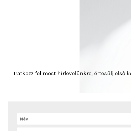
Iratkozz fel most hírlevelünkre, értesülj első