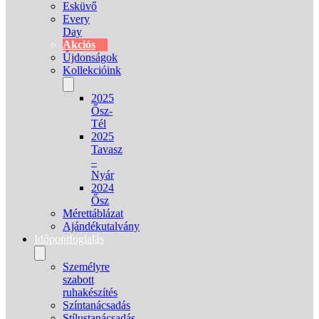
Esküvő
Every
Day
Akciós
Újdonságok
Kollekcióink
2025
Ősz-
Tél
2025
Tavasz
–
Nyár
2024
Ősz
Mérettáblázat
Ajándékutalvány
Időpontfoglalás
Személyre
szabott
ruhakészítés
Színtanácsadás
Stílustanácsadás