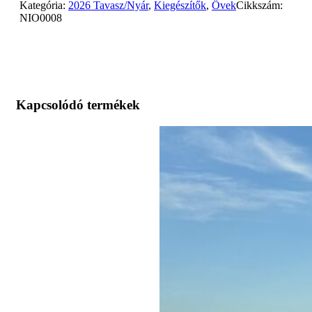
Kategória:
2026 Tavasz/Nyár
,
Kiegészítők
,
Övek
Cikkszám:
NIO0008
Kapcsolódó termékek