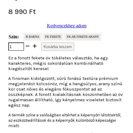
8 990
Ft
Kedvencekhez adom
Szín:
B BARNA
FK FEKETE
FK-AR FEKETE-ARANY
Fonott
Kosárba teszem
öv
mennyiség
Ez a fonott fekete öv tökéletes választás, ha egy
karakteres, mégis sokoldalúan kombinálható
kiegészítőt keresel.
A finoman kidolgozott, sűrű fonású textúra prémium
megjelenést kölcsönöz, míg a hangsúlyos, arany színű
kör csat nőies és elegáns fókuszpontot ad az
összképnek. A fonott kialakításnak köszönhetően az öv
rugalmasan állítható, így kényelmes viseletet biztosít
egész nap.
A termék színe a valóságban eltérhet a képernyőn látottaktól,
az eszközbeállítások és a képernyők különböző képességei
miatt.