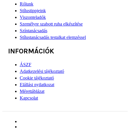
Rólunk
Stílustippjeink
Viszonteladók
Személyre szabott ruha elkészítése
Színtanácsadás
Stílustanácsadás testalkat elemzéssel
INFORMÁCIÓK
ÁSZF
Adatkezelési tájékoztató
Cookie tájékoztató
Elállási nyilatkozat
Mérettáblázat
Kapcsolat