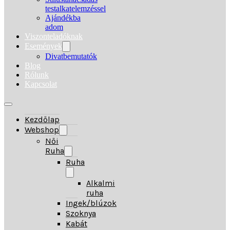
testalkatelemzéssel
Ajándékba
adom
Viszonteladóknak
Események
Divatbemutatók
Blog
Rólunk
Kapcsolat
Kezdőlap
Webshop
Női
Ruha
Ruha
Alkalmi
ruha
Ingek/blúzok
Szoknya
Kabát