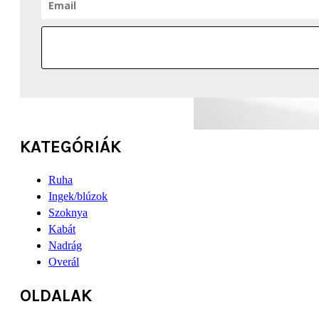
KATEGÓRIÁK
Ruha
Ingek/blúzok
Szoknya
Kabát
Nadrág
Overál
OLDALAK