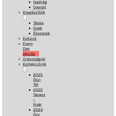
Nadrág
Overall
Kiegészítők
Táska
Övek
Ékszerek
Esküvő
Every
Day
Akciós
Újdonságok
Kollekcióink
2025
Ősz-
Tél
2025
Tavasz
–
Nyár
2024
Ősz