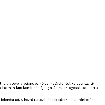
tt felületével elegáns és nőies megjelenést kölcsönöz, így
ma harmonikus kombinációja igazán különlegessé teszi ezt a
gjelenést ad. A hozzá tartozó láncos pántnak köszönhetően