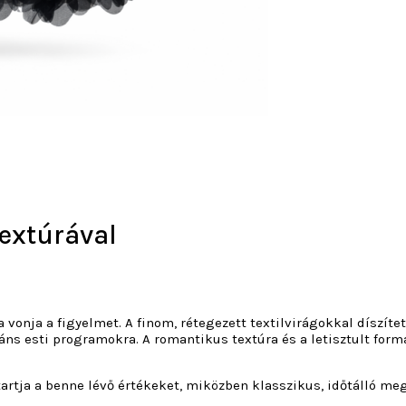
textúrával
vonja a figyelmet. A finom, rétegezett textilvirágokkal díszíte
ns esti programokra. A romantikus textúra és a letisztult for
artja a benne lévő értékeket, miközben klasszikus, időtálló me