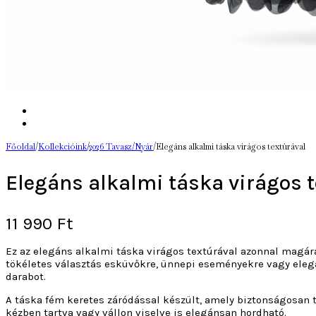
Főoldal
/
Kollekcióink
/
2026 Tavasz/Nyár
/
Elegáns alkalmi táska virágos textúrával
Elegáns alkalmi táska virágos 
11 990
Ft
Ez az elegáns alkalmi táska virágos textúrával azonnal magára 
tökéletes választás esküvőkre, ünnepi eseményekre vagy elegá
darabot.
A táska fém keretes záródással készült, amely biztonságosan t
kézben tartva vagy vállon viselve is elegánsan hordható.