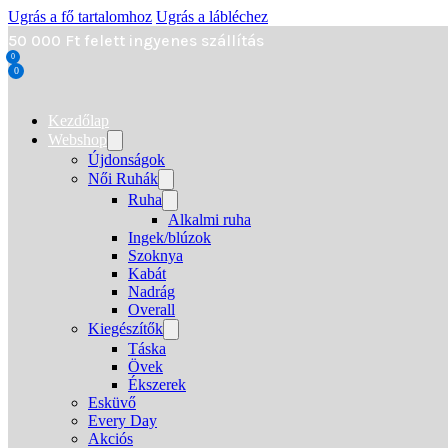
Ugrás a fő tartalomhoz
Ugrás a lábléchez
50 000 Ft felett ingyenes szállítás
0
0
Kezdőlap
Webshop
Újdonságok
Női Ruhák
Ruha
Alkalmi ruha
Ingek/blúzok
Szoknya
Kabát
Nadrág
Overall
Kiegészítők
Táska
Övek
Ékszerek
Esküvő
Every Day
Akciós