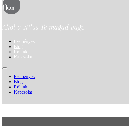
Ahol a stílus Te magad vagy
Események
Blog
Rólunk
Kapcsolat
Események
Blog
Rólunk
Kapcsolat