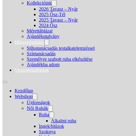
Kollekcióink
2026 Tavasz – Nyár
2025 Ősz-Tél
2025 Tavasz – Nyár
2024 Ősz
Mérettáblázat
Ajándékutalvány
Időpontfoglalás
Stílustanácsadás testalkatelemzéssel
Színtanácsadás
Személyre szabott ruha elkészítése
Ajándékba adom
Viszonteladóknak
Kezdőlap
Webshop
Újdonságok
Női Ruhák
Ruha
Alkalmi ruha
Ingek/blúzok
Szoknya