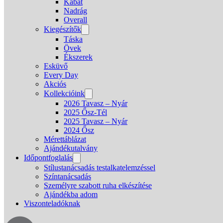
Kabát
Nadrág
Overall
Kiegészítők
Táska
Övek
Ékszerek
Esküvő
Every Day
Akciós
Kollekcióink
2026 Tavasz – Nyár
2025 Ősz-Tél
2025 Tavasz – Nyár
2024 Ősz
Mérettáblázat
Ajándékutalvány
Időpontfoglalás
Stílustanácsadás testalkatelemzéssel
Színtanácsadás
Személyre szabott ruha elkészítése
Ajándékba adom
Viszonteladóknak