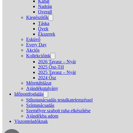
Kabát
Nadrág
Overall
Kiegészítők
Táska
Övek
Ékszerek
Esküvő
Every Day
Akciós
Kollekcióink
2026 Tavasz – Nyár
2025 Ősz-Tél
2025 Tavasz – Nyár
2024 Ősz
Mérettáblázat
Ajándékutalvány
Időpontfoglalás
Stílustanácsadás testalkatelemzéssel
Színtanácsadás
Személyre szabott ruha elkészítése
Ajándékba adom
Viszonteladóknak