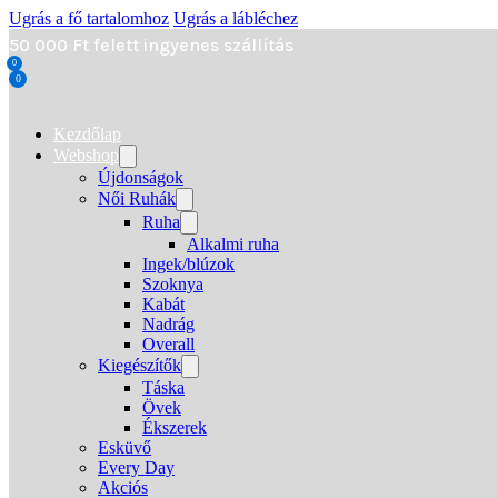
Ugrás a fő tartalomhoz
Ugrás a lábléchez
50 000 Ft felett ingyenes szállítás
0
0
Kezdőlap
Webshop
Újdonságok
Női Ruhák
Ruha
Alkalmi ruha
Ingek/blúzok
Szoknya
Kabát
Nadrág
Overall
Kiegészítők
Táska
Övek
Ékszerek
Esküvő
Every Day
Akciós