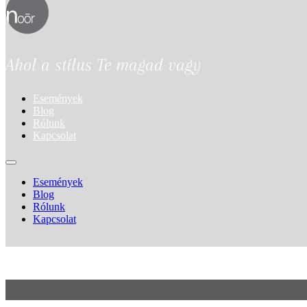
Ahol a stílus Te magad vagy
Események
Blog
Rólunk
Kapcsolat
Események
Blog
Rólunk
Kapcsolat