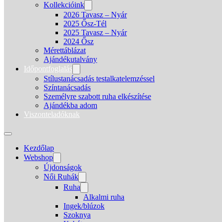
Kollekcióink
2026 Tavasz – Nyár
2025 Ősz-Tél
2025 Tavasz – Nyár
2024 Ősz
Mérettáblázat
Ajándékutalvány
Időpontfoglalás
Stílustanácsadás testalkatelemzéssel
Színtanácsadás
Személyre szabott ruha elkészítése
Ajándékba adom
Viszonteladóknak
Kezdőlap
Webshop
Újdonságok
Női Ruhák
Ruha
Alkalmi ruha
Ingek/blúzok
Szoknya