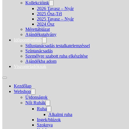
Kollekcióink
2026 Tavasz – Nyár
2025 Ősz-Tél
2025 Tavasz – Nyár
2024 Ősz
Mérettáblázat
Ajándékutalvány
Időpontfoglalás
Stílustanácsadás testalkatelemzéssel
Színtanácsadás
Személyre szabott ruha elkészítése
Ajándékba adom
Viszonteladóknak
Kezdőlap
Webshop
Újdonságok
Női Ruhák
Ruha
Alkalmi ruha
Ingek/blúzok
Szoknya