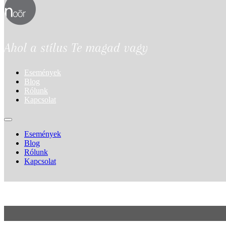
Ahol a stílus Te magad vagy
Események
Blog
Rólunk
Kapcsolat
Események
Blog
Rólunk
Kapcsolat