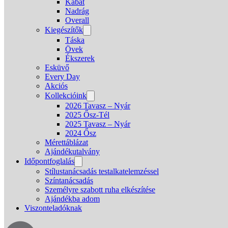
Kabát
Nadrág
Overall
Kiegészítők
Táska
Övek
Ékszerek
Esküvő
Every Day
Akciós
Kollekcióink
2026 Tavasz – Nyár
2025 Ősz-Tél
2025 Tavasz – Nyár
2024 Ősz
Mérettáblázat
Ajándékutalvány
Időpontfoglalás
Stílustanácsadás testalkatelemzéssel
Színtanácsadás
Személyre szabott ruha elkészítése
Ajándékba adom
Viszonteladóknak