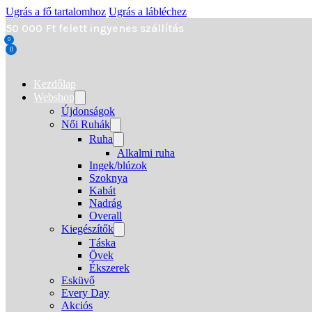
Ugrás a fő tartalomhoz
Ugrás a lábléchez
50 000 Ft felett ingyenes szállítás
0
0
Kezdőlap
Webshop
Újdonságok
Női Ruhák
Ruha
Alkalmi ruha
Ingek/blúzok
Szoknya
Kabát
Nadrág
Overall
Kiegészítők
Táska
Övek
Ékszerek
Esküvő
Every Day
Akciós