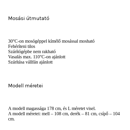
Mosási útmutató
30°C-on mosógéppel kímélő mosással mosható
Fehéríteni tilos
Szárítógépbe nem rakható
Vasalás max. 110°C-on ajánlott
Szárítása vállfán ajánlott
Modell méretei
A modell magassága 178 cm, és L méretet visel.
A modell méretei: mell – 108 cm, derék – 81 cm, csípő – 104
cm.