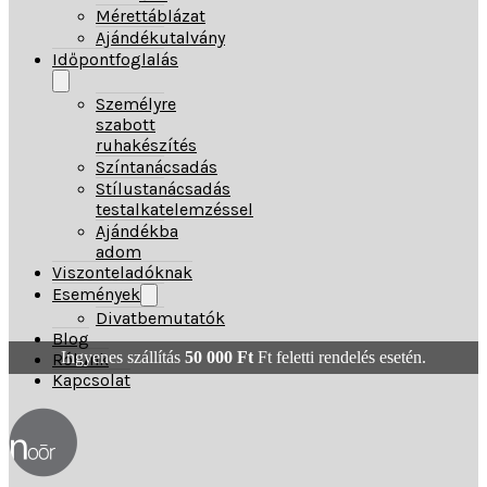
Mérettáblázat
Ajándékutalvány
Időpontfoglalás
Személyre
szabott
ruhakészítés
Színtanácsadás
Stílustanácsadás
testalkatelemzéssel
Ajándékba
adom
Viszonteladóknak
Események
Divatbemutatók
Blog
Ingyenes szállítás
50 000
Ft
Ft feletti rendelés esetén.
Rólunk
Kapcsolat