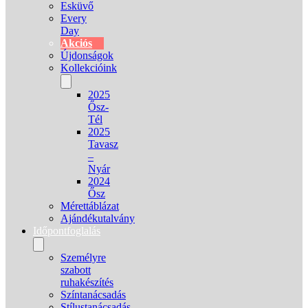
Esküvő
Every
Day
Akciós
Újdonságok
Kollekcióink
2025
Ősz-
Tél
2025
Tavasz
–
Nyár
2024
Ősz
Mérettáblázat
Ajándékutalvány
Időpontfoglalás
Személyre
szabott
ruhakészítés
Színtanácsadás
Stílustanácsadás