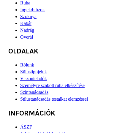
Ruha
Ingek/blúzok
Szoknya
Kabát
Nadrág
Overál
OLDALAK
Rólunk
Stílustippjeink
Viszonteladók
Személyre szabott ruha elkészítése
Színtanácsadás
Stílustanácsadás testalkat elemzéssel
INFORMÁCIÓK
ÁSZF