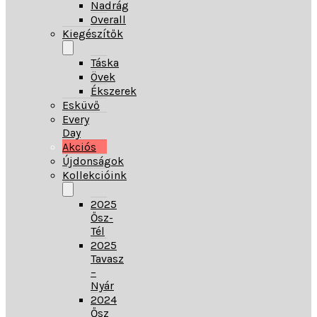
Nadrág
Overall
Kiegészítők
Táska
Övek
Ékszerek
Esküvő
Every
Day
Akciós
Újdonságok
Kollekcióink
2025
Ősz-
Tél
2025
Tavasz
–
Nyár
2024
Ősz