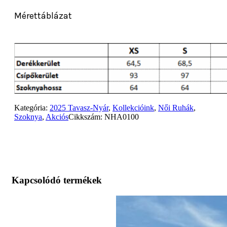
Mérettáblázat
Kategória:
2025 Tavasz-Nyár
,
Kollekcióink
,
Női Ruhák
,
Szoknya
,
Akciós
Cikkszám:
NHA0100
Kapcsolódó termékek