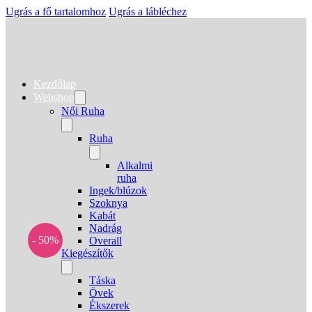
Ugrás a fő tartalomhoz
Ugrás a lábléchez
Kezdőlap
Webshop
Női Ruha
Ruha
Alkalmi
ruha
Ingek/blúzok
Szoknya
Kabát
Nadrág
- 50%
Overall
Kiegészítők
Táska
Övek
Ékszerek