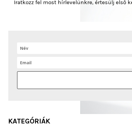
Iratkozz fel most hírlevelünkre, értesülj első
KATEGÓRIÁK