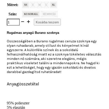
32
16
Méret:
XS
S
M
L
XL
990 Ft.
495 Ft.
Szín:
KO KORALL
MI MINTÁS
BURANO
Kosárba teszem
szoknya
mennyiség
Rugalmas anyagú Burano szoknya
Összességében a Burano rugalmas ceruza szoknya egy
olyan ruhadarab, amely stílust és kényelmet kínál
egyszerre. A különféle színek és a sokoldalú
felhasználhatóság miatt ez a szoknya tökéletes választás
minden nő számára, aki szeretne elegáns, mégis
praktikus viseletet találni a mindennapokra. Ne hagyd ki
ezt a lehetőséget, hogy egy igazán sokoldalú és divatos
darabbal gazdagítsd ruhatáradat!
Anyagösszetétel
95% polieszter
5% elasztán