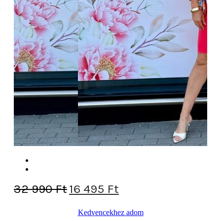
Original
Current
32 990
Ft
16 495
Ft
price
price
Kedvencekhez adom
was:
is: