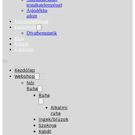
testalkatelemzéssel
Ajándékba
adom
Viszonteladóknak
Események
Divatbemutatók
Blog
Rólunk
Kapcsolat
Kezdőlap
Webshop
Női
Ruha
Ruha
Alkalmi
ruha
Ingek/blúzok
Szoknya
Kabát