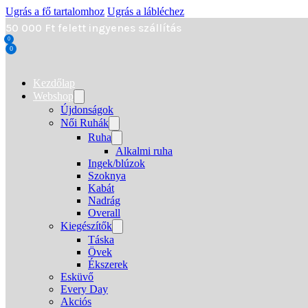
Ugrás a fő tartalomhoz
Ugrás a lábléchez
50 000 Ft felett ingyenes szállítás
0
0
Kezdőlap
Webshop
Újdonságok
Női Ruhák
Ruha
Alkalmi ruha
Ingek/blúzok
Szoknya
Kabát
Nadrág
Overall
Kiegészítők
Táska
Övek
Ékszerek
Esküvő
Every Day
Akciós