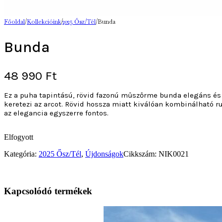
Főoldal
/
Kollekcióink
/
2025 Ősz/Tél
/
Bunda
Bunda
48 990
Ft
Ez a puha tapintású, rövid fazonú műszőrme bunda elegáns és 
keretezi az arcot. Rövid hossza miatt kiválóan kombinálható 
az elegancia egyszerre fontos.
Elfogyott
Kategória:
2025 Ősz/Tél
,
Újdonságok
Cikkszám:
NIK0021
Kapcsolódó termékek