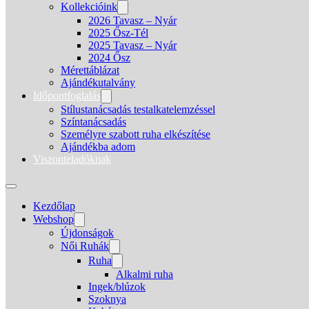
Kollekcióink
2026 Tavasz – Nyár
2025 Ősz-Tél
2025 Tavasz – Nyár
2024 Ősz
Mérettáblázat
Ajándékutalvány
Időpontfoglalás
Stílustanácsadás testalkatelemzéssel
Színtanácsadás
Személyre szabott ruha elkészítése
Ajándékba adom
Viszonteladóknak
Kezdőlap
Webshop
Újdonságok
Női Ruhák
Ruha
Alkalmi ruha
Ingek/blúzok
Szoknya