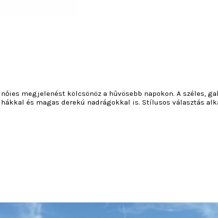
nőies megjelenést kölcsönöz a hűvösebb napokon. A széles, gall
ruhákkal és magas derekú nadrágokkal is. Stílusos választás al