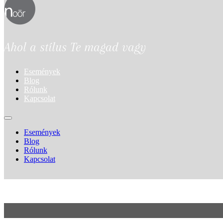
Ahol a stílus Te magad vagy
Események
Blog
Rólunk
Kapcsolat
Események
Blog
Rólunk
Kapcsolat