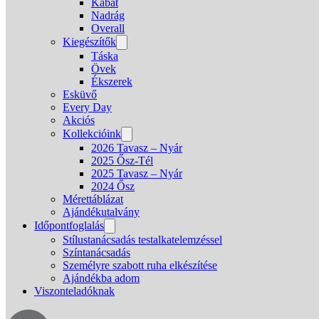
Kabát
Nadrág
Overall
Kiegészítők
Táska
Övek
Ékszerek
Esküvő
Every Day
Akciós
Kollekcióink
2026 Tavasz – Nyár
2025 Ősz-Tél
2025 Tavasz – Nyár
2024 Ősz
Mérettáblázat
Ajándékutalvány
Időpontfoglalás
Stílustanácsadás testalkatelemzéssel
Színtanácsadás
Személyre szabott ruha elkészítése
Ajándékba adom
Viszonteladóknak