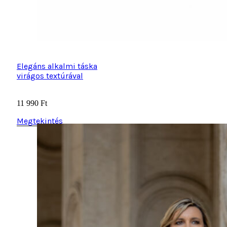
Elegáns alkalmi táska
virágos textúrával
11 990
Ft
Megtekintés