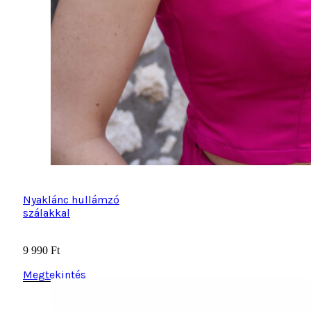
Nyaklánc hullámzó
szálakkal
9 990
Ft
Megtekintés