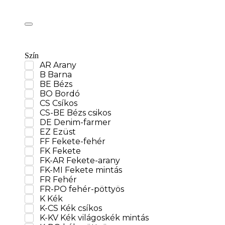
Szín
AR Arany
B Barna
BE Bézs
BO Bordó
CS Csíkos
CS-BE Bézs csikos
DE Denim-farmer
EZ Ezüst
FF Fekete-fehér
FK Fekete
FK-AR Fekete-arany
FK-MI Fekete mintás
FR Fehér
FR-PO fehér-pöttyös
K Kék
K-CS Kék csíkos
K-KV Kék világoskék mintás
K-PO kék-pöttyös
K-SH csillogó kék
K-SZ Kék Szürke mintás