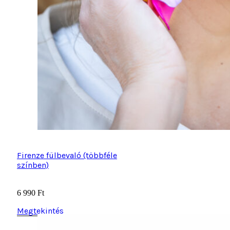
Firenze fülbevaló (többféle
színben)
6 990
Ft
Megtekintés