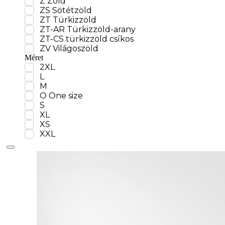
ZT-AR Türkizzöld-arany
ZT-CS türkizzöld csíkos
ZV Világoszöld
Méret
2XL
L
M
O One size
S
XL
XS
XXL