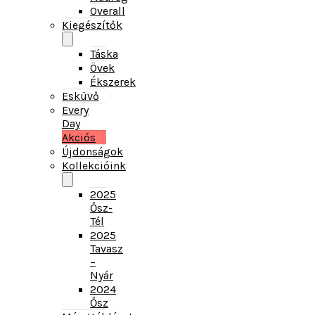
Táska
Övek
Ékszerek
Esküvő
Every
Day
Akciós
Újdonságok
Kollekcióink
2025
Ősz-
Tél
2025
Tavasz
–
Nyár
2024
Ősz
Mérettáblázat
Ajándékutalvány
Időpontfoglalás