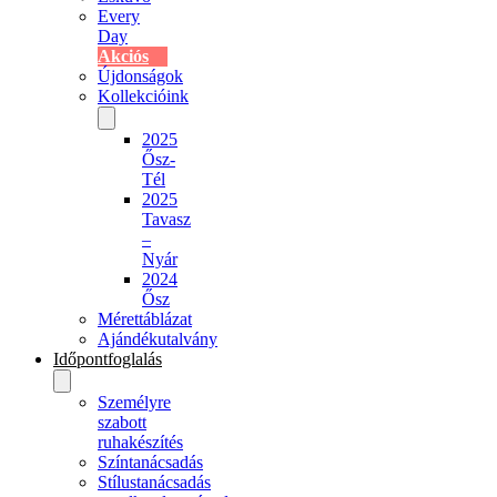
Akciós
Újdonságok
Kollekcióink
2025
Ősz-
Tél
2025
Tavasz
–
Nyár
2024
Ősz
Mérettáblázat
Ajándékutalvány
Időpontfoglalás
Személyre
szabott
ruhakészítés
Színtanácsadás
Stílustanácsadás
testalkatelemzéssel
Ajándékba
adom