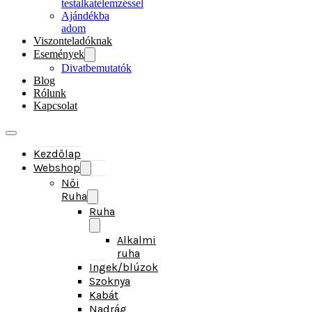
Viszonteladóknak
Események
Divatbemutatók
Blog
Rólunk
Kapcsolat
Kezdőlap
Webshop
Női
Ruha
Ruha
Alkalmi
ruha
Ingek/blúzok
Szoknya
Kabát
Nadrág
Overall
Kiegészítők