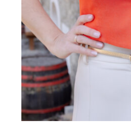
Vékony öv