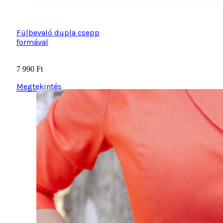
Fülbevaló dupla csepp
formával
7 990
Ft
Megtekintés