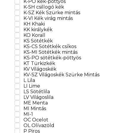
K-VI Kék virág mintás
KH Khaki
KK királykék
KO Korall
KS Sötétkék
KS-CS Sötétkék csíkos
KS-MI Sötétkék mintás
KS-PO sötétkék-pöttyös
KT Türkizkék
KV Világoskék
KV-SZ Világoskék Szürke Mintás
L Lila
LI Lime
LS Sötétlila
LV Világoslila
ME Menta
MI Mintás
MI-1
OC Ocelot
OL Olívazöld
P Piros
PK pink
PK-CS pink csíkos