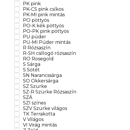
PK-MI pink mintás
PO pöttyös
PO-K kék pöttyös
PO-PK pink pöttyös
PU púder
PU-MI Púder mintás
R Rózsaszín
R-SH csillogó rózsaszín
RO Rosegold
S Sárga
S Sötét
SN Narancssárga
SO Okkersárga
SZ Szürke
SZ-R Szürke Rózsaszín
SZÁ
SZI színes
SZV Szürke világos
TK Terrakotta
V Világos
VI Virág mintás
Z Zöld
ZS Sötétzöld
ZT Türkizzöld