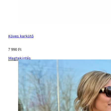
Köves karkötő
7 990
Ft
Megtekintés