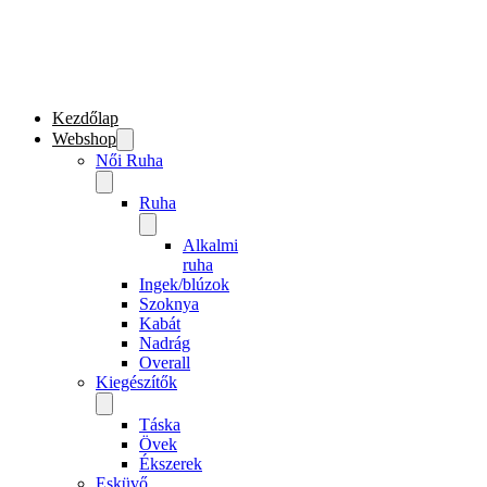
Ugrás a fő tartalomhoz
Ugrás a lábléchez
Kezdőlap
Webshop
Női Ruha
Ruha
Alkalmi
ruha
Ingek/blúzok
Szoknya
Kabát
Nadrág
Overall
Kiegészítők
Táska
Övek
Ékszerek
Esküvő
Every
Day