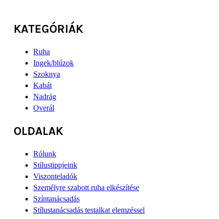
KATEGÓRIÁK
Ruha
Ingek/blúzok
Szoknya
Kabát
Nadrág
Overál
OLDALAK
Rólunk
Stílustippjeink
Viszonteladók
Személyre szabott ruha elkészítése
Színtanácsadás
Stílustanácsadás testalkat elemzéssel