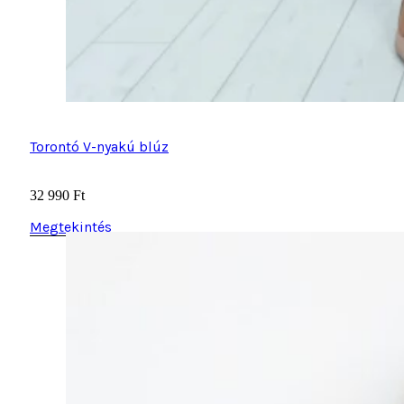
Torontó V-nyakú blúz
32 990
Ft
Megtekintés