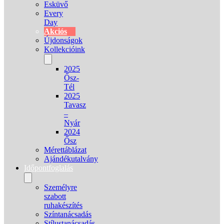
Esküvő
Every
Day
Akciós
Újdonságok
Kollekcióink
2025
Ősz-
Tél
2025
Tavasz
–
Nyár
2024
Ősz
Mérettáblázat
Ajándékutalvány
Időpontfoglalás
Személyre
szabott
ruhakészítés
Színtanácsadás
Stílustanácsadás