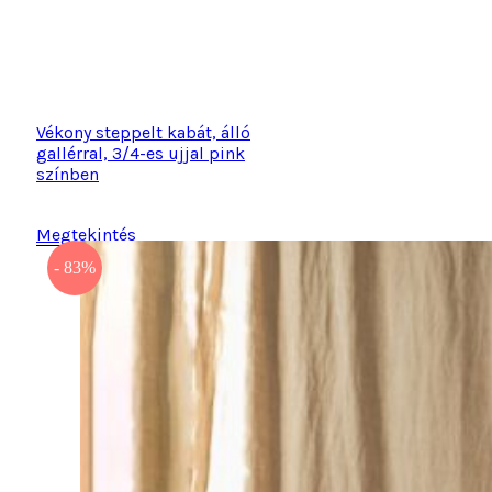
Vékony steppelt kabát, álló
gallérral, 3/4-es ujjal pink
színben
Megtekintés
- 83%