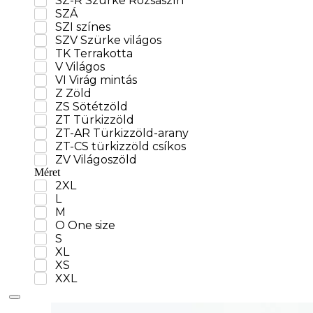
SZ-R Szürke Rózsaszín
SZÁ
SZI színes
SZV Szürke világos
TK Terrakotta
V Világos
VI Virág mintás
Z Zöld
ZS Sötétzöld
ZT Türkizzöld
ZT-AR Türkizzöld-arany
ZT-CS türkizzöld csíkos
ZV Világoszöld
Méret
2XL
L
M
O One size
S
XL
XS
XXL