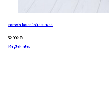
Pamela karcsúsított ruha
52 990
Ft
Megtekintés