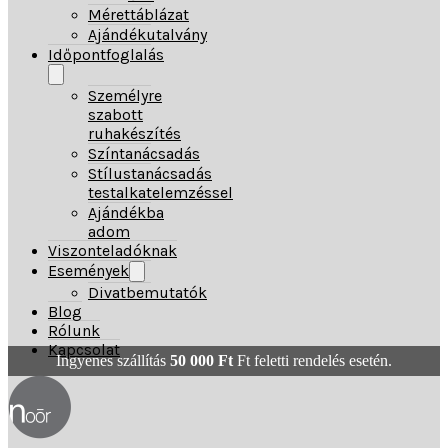
Mérettáblázat
Ajándékutalvány
Időpontfoglalás
Személyre
szabott
ruhakészítés
Színtanácsadás
Stílustanácsadás
testalkatelemzéssel
Ajándékba
adom
Viszonteladóknak
Események
Divatbemutatók
Blog
Rólunk
Kapcsolat
Ingyenes szállítás
50 000
Ft
Ft feletti rendelés esetén.