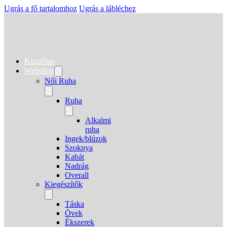
Ugrás a fő tartalomhoz
Ugrás a lábléchez
Kezdőlap
Webshop
Női Ruha
Ruha
Alkalmi
ruha
Ingek/blúzok
Szoknya
Kabát
Nadrág
Overall
Kiegészítők
Táska
Övek
Ékszerek