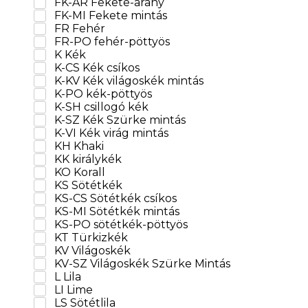
FK-AR Fekete-arany
FK-MI Fekete mintás
FR Fehér
FR-PO fehér-pöttyös
K Kék
K-CS Kék csíkos
K-KV Kék világoskék mintás
K-PO kék-pöttyös
K-SH csillogó kék
K-SZ Kék Szürke mintás
K-VI Kék virág mintás
KH Khaki
KK királykék
KO Korall
KS Sötétkék
KS-CS Sötétkék csíkos
KS-MI Sötétkék mintás
KS-PO sötétkék-pöttyös
KT Türkizkék
KV Világoskék
KV-SZ Világoskék Szürke Mintás
L Lila
LI Lime
LS Sötétlila