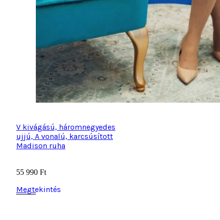
V kivágású, háromnegyedes
ujjú, A vonalú, karcsúsított
Madison ruha
55 990
Ft
Megtekintés