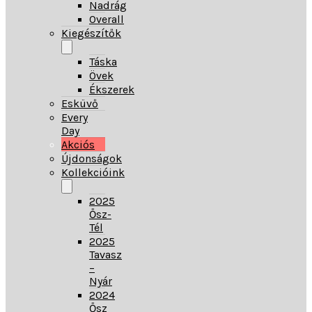
Nadrág
Overall
Kiegészítők
Táska
Övek
Ékszerek
Esküvő
Every
Day
Akciós
Újdonságok
Kollekcióink
2025
Ősz-
Tél
2025
Tavasz
–
Nyár
2024
Ősz