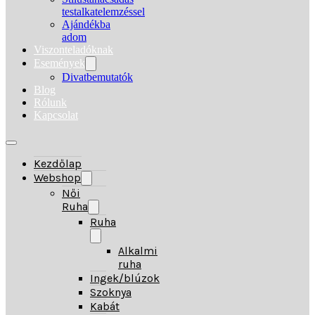
testalkatelemzéssel
Ajándékba
adom
Viszonteladóknak
Események
Divatbemutatók
Blog
Rólunk
Kapcsolat
Kezdőlap
Webshop
Női
Ruha
Ruha
Alkalmi
ruha
Ingek/blúzok
Szoknya
Kabát