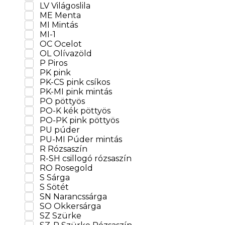
LV Világoslila
ME Menta
MI Mintás
MI-1
OC Ocelot
OL Olívazöld
P Piros
PK pink
PK-CS pink csíkos
PK-MI pink mintás
PO pöttyös
PO-K kék pöttyös
PO-PK pink pöttyös
PU púder
PU-MI Púder mintás
R Rózsaszín
R-SH csillogó rózsaszín
RO Rosegold
S Sárga
S Sötét
SN Narancssárga
SO Okkersárga
SZ Szürke