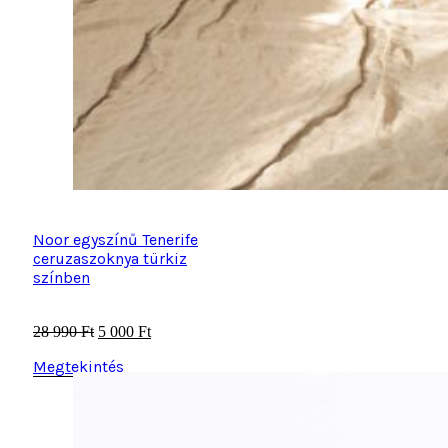
Noor egyszínű Tenerife
ceruzaszoknya türkiz
színben
Original
Current
28 990
Ft
5 000
Ft
price
price
Megtekintés
was:
is:
28
5
990 Ft.
000 Ft.