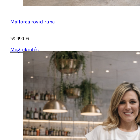
Mallorca rövid ruha
59 990
Ft
Megtekintés