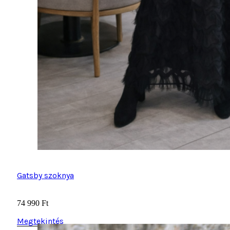
Gatsby szoknya
74 990
Ft
Megtekintés