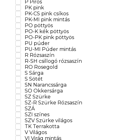
P Piros
PK pink
PK-CS pink csíkos
PK-MI pink mintás
PO pöttyös
PO-K kék pöttyös
PO-PK pink pöttyös
PU púder
PU-MI Púder mintás
R Rózsaszín
R-SH csillogó rózsaszín
RO Rosegold
S Sárga
S Sötét
SN Narancssárga
SO Okkersárga
SZ Szürke
SZ-R Szürke Rózsaszín
SZÁ
SZI színes
SZV Szürke világos
TK Terrakotta
V Világos
VI Virág mintás