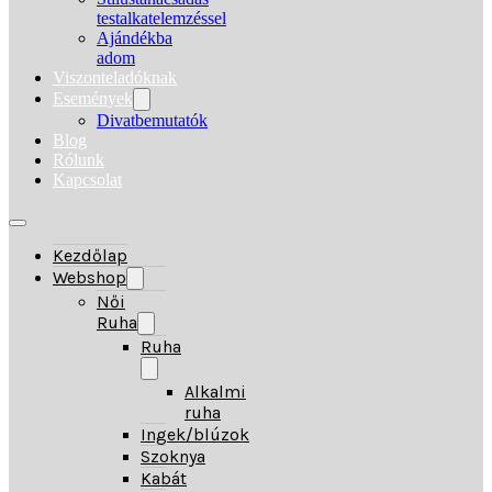
testalkatelemzéssel
Ajándékba
adom
Viszonteladóknak
Események
Divatbemutatók
Blog
Rólunk
Kapcsolat
Kezdőlap
Webshop
Női
Ruha
Ruha
Alkalmi
ruha
Ingek/blúzok
Szoknya
Kabát