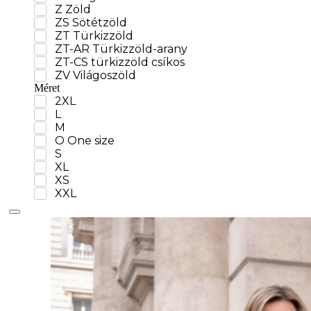
Z Zöld
ZS Sötétzöld
ZT Türkizzöld
ZT-AR Türkizzöld-arany
ZT-CS türkizzöld csíkos
ZV Világoszöld
Méret
2XL
L
M
O One size
S
XL
XS
XXL