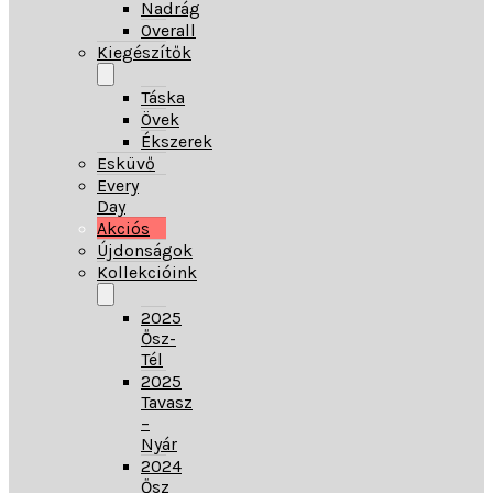
Nadrág
Overall
Kiegészítők
Táska
Övek
Ékszerek
Esküvő
Every
Day
Akciós
Újdonságok
Kollekcióink
2025
Ősz-
Tél
2025
Tavasz
–
Nyár
2024
Ősz