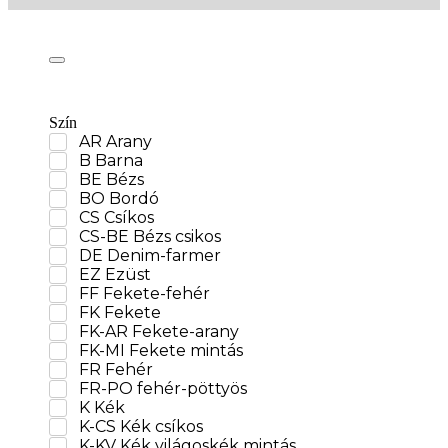
Szín
AR Arany
B Barna
BE Bézs
BO Bordó
CS Csíkos
CS-BE Bézs csikos
DE Denim-farmer
EZ Ezüst
FF Fekete-fehér
FK Fekete
FK-AR Fekete-arany
FK-MI Fekete mintás
FR Fehér
FR-PO fehér-pöttyös
K Kék
K-CS Kék csíkos
K-KV Kék világoskék mintás