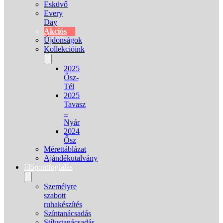
Esküvő
Every
Day
Akciós
Újdonságok
Kollekcióink
2025
Ősz-
Tél
2025
Tavasz
–
Nyár
2024
Ősz
Mérettáblázat
Ajándékutalvány
Időpontfoglalás
Személyre
szabott
ruhakészítés
Színtanácsadás
Stílustanácsadás