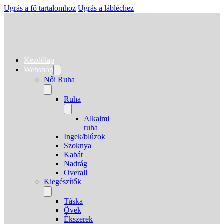
Ugrás a fő tartalomhoz
Ugrás a lábléchez
Kezdőlap
Webshop
Női Ruha
Ruha
Alkalmi
ruha
Ingek/blúzok
Szoknya
Kabát
Nadrág
Overall
Kiegészítők
Táska
Övek
Ékszerek