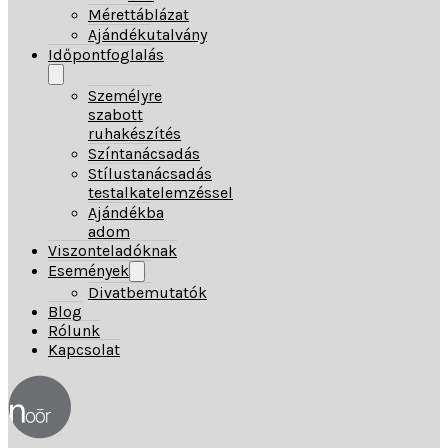
Mérettáblázat
Ajándékutalvány
Időpontfoglalás
Személyre
szabott
ruhakészítés
Színtanácsadás
Stílustanácsadás
testalkatelemzéssel
Ajándékba
adom
Viszonteladóknak
Események
Divatbemutatók
Blog
Rólunk
Kapcsolat