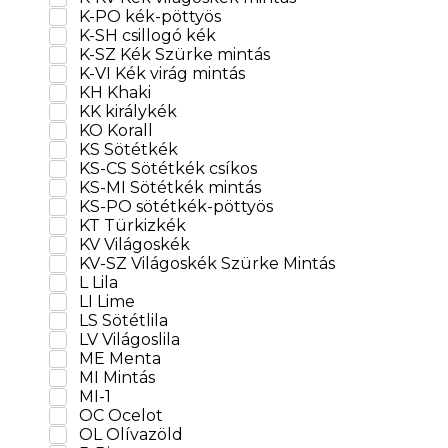
K-PO kék-pöttyös
K-SH csillogó kék
K-SZ Kék Szürke mintás
K-VI Kék virág mintás
KH Khaki
KK királykék
KO Korall
KS Sötétkék
KS-CS Sötétkék csíkos
KS-MI Sötétkék mintás
KS-PO sötétkék-pöttyös
KT Türkizkék
KV Világoskék
KV-SZ Világoskék Szürke Mintás
L Lila
LI Lime
LS Sötétlila
LV Világoslila
ME Menta
MI Mintás
MI-1
OC Ocelot
OL Olívazöld