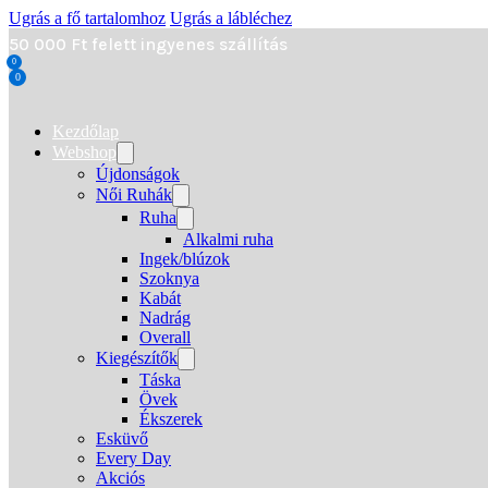
Ugrás a fő tartalomhoz
Ugrás a lábléchez
50 000 Ft felett ingyenes szállítás
0
0
Kezdőlap
Webshop
Újdonságok
Női Ruhák
Ruha
Alkalmi ruha
Ingek/blúzok
Szoknya
Kabát
Nadrág
Overall
Kiegészítők
Táska
Övek
Ékszerek
Esküvő
Every Day
Akciós