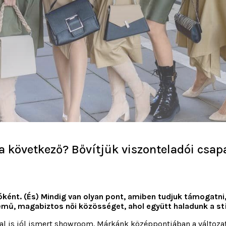
 a következő? Bővítjük viszonteladói csa
zóként. (És) Mindig van olyan pont, amiben tudjuk támogatn
lem
ű
, magabiztos n
ő
i közösséget, ahol együtt haladunk a stí
tal is jól ismert showroom. Márkánk középpontjában a változ