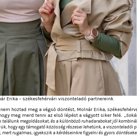
r Erika – székesfehérvári viszonteladó partnereink
 nem hoztad meg a végső döntést, Molnár Erika, székesfehérvár
hogy meg merd tenni az első lépést a vágyott siker felé.
„Sokái
találunk megoldásokat, és a különböző ruhadarabokat jól kombinálha
k, hogy egy támogató közösség részesei lehetünk, a viszonteladói pa
 mert rugalmas, igyekszik a kérdéseinkre figyelni és gyors döntések