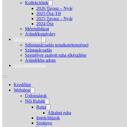
Kollekcióink
2026 Tavasz – Nyár
2025 Ősz-Tél
2025 Tavasz – Nyár
2024 Ősz
Mérettáblázat
Ajándékutalvány
Időpontfoglalás
Stílustanácsadás testalkatelemzéssel
Színtanácsadás
Személyre szabott ruha elkészítése
Ajándékba adom
Viszonteladóknak
Kezdőlap
Webshop
Újdonságok
Női Ruhák
Ruha
Alkalmi ruha
Ingek/blúzok
Szoknya