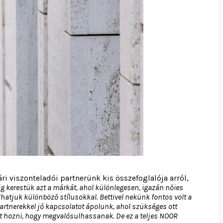
i viszonteladói partnerünk kis összefoglalója arról,
g kerestük azt a márkát, ahol különlegesen, igazán nőies
tjuk különböző stílusokkal. Bettivel nekünk fontos volt a
rtnerekkel jó kapcsolatot ápolunk, ahol szükséges ott
et hozni, hogy megvalósulhassanak. De ez a teljes NOOR