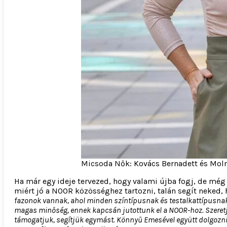
Micsoda Nők: Kovács Bernadett és Molná
Ha már egy ideje tervezed, hogy valami újba fogj, de még
miért jó a NOOR közösséghez tartozni, talán segít neked, 
fazonok vannak, ahol minden színtípusnak és testalkattípusnak 
magas minőség, ennek kapcsán jutottunk el a NOOR-hoz. Szeretjü
támogatjuk, segítjük egymást. Könnyű Emesével együtt dolgozni,