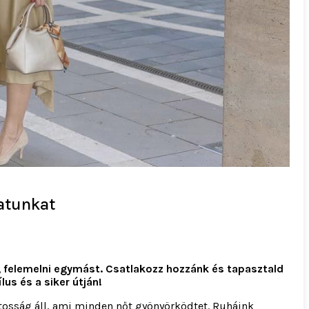
patunkat
i, felemelni egymást. Csatlakozz hozzánk és tapasztald
lus és a siker útján!
atosság áll, ami minden nőt gyönyörködtet. Ruháink