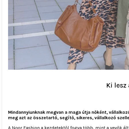
Ki lesz
Mindannyiunknak megvan a maga útja n
ő
ként, vállalko
meg azt az összetartó, segít
ő
, sikeres, vállalkozó szel
A Noor Fashion a kezdetektől fogva több, mint a vevők ál