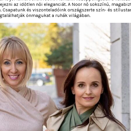
jezni az időtlen női eleganciát. A Noor nő sokszínű, magabiz
. Csapatunk és viszonteladóink országszerte szín- és stílusta
gtalálhatják önmagukat a ruhák világában.