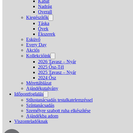
Kabát
Nadrág
Overall
Kiegészítők
Táska
Övek
Ékszerek
Esküvő
Every Day
Akciós
Kollekcióink
2026 Tavasz – Nyár
2025 Ősz-Tél
2025 Tavasz – Nyár
2024 Ősz
Mérettáblázat
Ajándékutalvány
Időpontfoglalás
Stílustanácsadás testalkatelemzéssel
Színtanácsadás
Személyre szabott ruha elkészítése
Ajándékba adom
Viszonteladóknak